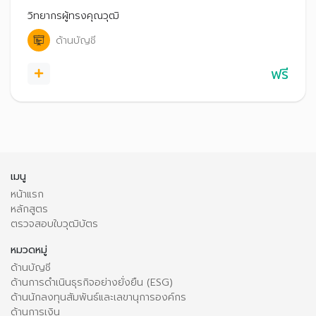
วิทยากรผู้ทรงคุณวุฒิ
ด้านบัญชี
ฟรี
เมนู
หน้าแรก
หลักสูตร
ตรวจสอบใบวุฒิบัตร
หมวดหมู่
ด้านบัญชี
ด้านการดำเนินธุรกิจอย่างยั่งยืน (ESG)
ด้านนักลงทุนสัมพันธ์และเลขานุการองค์กร
ด้านการเงิน