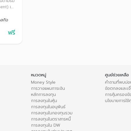
tor
ุนตามธีม
ent) เท
ุนทั่ว
ใจ พร้อม
ลกิจ
มการ
ฟรี
ิบโตใน
อกาสสร้าง
ยะยาว
หมวดหมู่
ศูนย์ช่วยเหลือ
Money Style
คำถามที่พบบ่อ
การวางแผนการเงิน
ข้อตกลงและเงื่
หลักการลงทุน
การคุ้มครองข้
การลงทุนในหุ้น
นโยบายการใช้คุ
การลงทุนในอนุพันธ์
การลงทุนในกองทุนรวม
การลงทุนในตราสารหนี้
การลงทุนใน DW