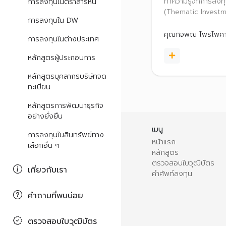
ลงทุนหุ้น Sec
ทำความรู้จักการลงท
การลงทุนในตราสารหนี้
เด่น
(Thematic Investm
การลงทุนใน DW
รนด์ยอดฮิตที่นักลงท
โลกกำลังให้ความสน
คุณกิจพณ ไพรไพศา
การลงทุนในต่างประเทศ
แนะนำเทคนิคเลือกธี
ลงทุนที่มีศักยภาพเต
หลักสูตรผู้ประกอบการ
ระยะยาว เพื่อเพิ่มโ
ผลตอบแทนที่ดีในระ
หลักสูตรบุคลากรบริษัทจด
ทะเบียน
หลักสูตรการพัฒนาธุรกิจ
อย่างยั่งยืน
เมนู
การลงทุนในสินทรัพย์ทาง
หน้าแรก
เลือกอื่น ๆ
หลักสูตร
ตรวจสอบใบวุฒิบัตร
เกี่ยวกับเรา
คำศัพท์ลงทุน
คำถามที่พบบ่อย
ตรวจสอบใบวุฒิบัตร