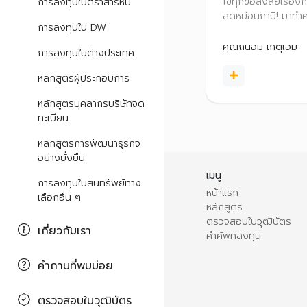
ไขทุกข้อสงสัยเรื่อง
การลงทุนในตราสารหนี้
ลดหย่อนภาษี! มาทำคว
การลงทุนใน DW
เงื่อนไขและสิทธิประโ
ของกองทุนแต่ละปร
คุณถนอม เกตุเอม
การลงทุนในต่างประเทศ
หลักสูตรผู้ประกอบการ
หลักสูตรบุคลากรบริษัทจด
ทะเบียน
หลักสูตรการพัฒนาธุรกิจ
อย่างยั่งยืน
เมนู
การลงทุนในสินทรัพย์ทาง
หน้าแรก
เลือกอื่น ๆ
หลักสูตร
ตรวจสอบใบวุฒิบัตร
เกี่ยวกับเรา
คำศัพท์ลงทุน
คำถามที่พบบ่อย
ตรวจสอบใบวุฒิบัตร