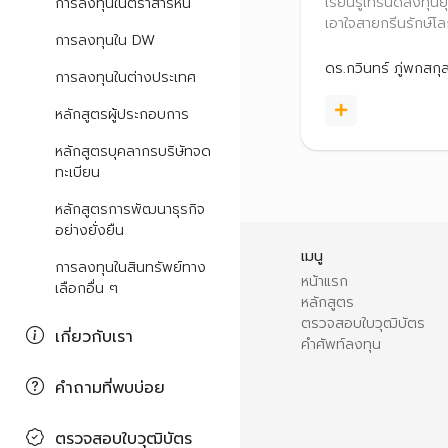
อย่างยั่งยืน
เรียนรู้เทรนด์ลงทุนย
การลงทุนในตราสารหนี้
เอาใจสายกรีนรักษ์โ
การลงทุนใน DW
Net Zero พร้อมแน
วิเคราะห์หุ้นรายกลุ่ม
ดร.กวินทร์ ภู่พกสกุ
การลงทุนในต่างประเทศ
อุตสาหกรรมที่มีโอก
ตามเทรนด์นี้ผ่านกร
หลักสูตรผู้ประกอบการ
เพื่อเพิ่มโอกาสสร้า
ตอบแทนที่ดีในระยะย
หลักสูตรบุคลากรบริษัทจด
ยั่งยืน
ทะเบียน
หลักสูตรการพัฒนาธุรกิจ
อย่างยั่งยืน
เมนู
การลงทุนในสินทรัพย์ทาง
หน้าแรก
เลือกอื่น ๆ
หลักสูตร
ตรวจสอบใบวุฒิบัตร
เกี่ยวกับเรา
คำศัพท์ลงทุน
คำถามที่พบบ่อย
ตรวจสอบใบวุฒิบัตร