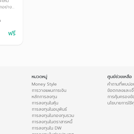
ุคใหม่
ลกอย่าง
วทางการ
ล
าสเติบโต
ฟรี
ณีศึกษา
งผล
าวอย่าง
หมวดหมู่
ศูนย์ช่วยเหลือ
Money Style
คำถามที่พบบ่อ
การวางแผนการเงิน
ข้อตกลงและเงื่
หลักการลงทุน
การคุ้มครองข้
การลงทุนในหุ้น
นโยบายการใช้คุ
การลงทุนในอนุพันธ์
การลงทุนในกองทุนรวม
การลงทุนในตราสารหนี้
การลงทุนใน DW