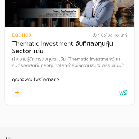
EQD1108
1 ชั่วโมง 40 นาที
Thematic Investment จับทิศลงทุนหุ้น
Sector เด่น
ทำความรู้จักการลงทุนตามธีม (Thematic Investment) เท
รนด์ยอดฮิตที่นักลงทุนทั่วโลกกำลังให้ความสนใจ พร้อมแนะนำ
เทคนิคเลือกธีมการลงทุนที่มีศักยภาพเติบโตในระยะยาว เพื่อ
เพิ่มโอกาสสร้างผลตอบแทนที่ดีในระยะยาว
คุณกิจพณ ไพรไพศาลกิจ
ฟรี
เมนู