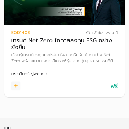
EQD1408
1 ชั่วโมง 29 นาที
เทรนด์ Net Zero โอกาสลงทุน ESG อย่าง
ยั่งยืน
เรียนรู้เทรนด์ลงทุนยุคใหม่เอาใจสายกรีนรักษ์โลกอย่าง Net
Zero พร้อมแนวทางการวิเคราะห์หุ้นรายกลุ่มอุตสาหกรรมที่มี
โอกาสเติบโตตามเทรนด์นี้ผ่านกรณีศึกษา เพื่อเพิ่มโอกาสสร้าง
ผลตอบแทนที่ดีในระยะยาวอย่างยั่งยืน
ดร.กวินทร์ ภู่พกสกุล
ฟรี
เมนู