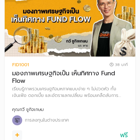
FID1001
38 นาที
มองภาพเศรษฐกิจเป็น เห็นทิศทาง Fund
Flow
เรียนรู้ภาพรวมเศรษฐกิจมหภาคแบบง่าย ๆ ไม่ปวดหัว ทั้ง
เงินเฟ้อ ดอกเบี้ย และอัตราแลกเปลี่ยน พร้อมเคล็ดลับการ
วิเคราะห์ Fund Flow เพื่อเลือกประเทศลงทุนได้อย่างมั่นใจ
คุณกวี ชูกิจเกษม
การลงทุนในต่างประเทศ
ฟรี