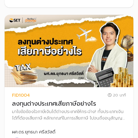
FID1004
20 นาที
ลงทุนต่างประเทศเสียภาษีอย่างไร
มาไขข้อข้องใจภาษีเงินได้ต่างประเทศให้กระจ่าง! ทั้งประเภทเงิน
ได้ที่ต้องเสียภาษี หลักเกณฑ์ในการเสียภาษี ไปจนถึงอนุสัญญา
ภาษีซ้ำซ้อน และวิธีการยื่นภาษีเงินได้จากต่างประเทศอย่างถูก
ต้อง จะได้ลงทุนได้อย่างมั่นใจ ไม่ต้องกังวลเรื่องภาษีอีกต่อไป
ผศ.ดร.ยุทธนา ศรีสวัสดิ์