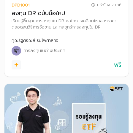
DPD1001
1 ชั่วโมง 7 นาที
ลงทุน DR ฉบับมือใหม่
เรียนรู้พื้นฐานการลงทุนใน DR กลไกการเคลื่อนไหวของราคา
ตลอดจนวิธีการซื้อขาย และกลยุทธ์การลงทุนใน DR
คุณรัฐศรัณย์ ธนไพศาลกิจ
การลงทุนในต่างประเทศ
ฟรี