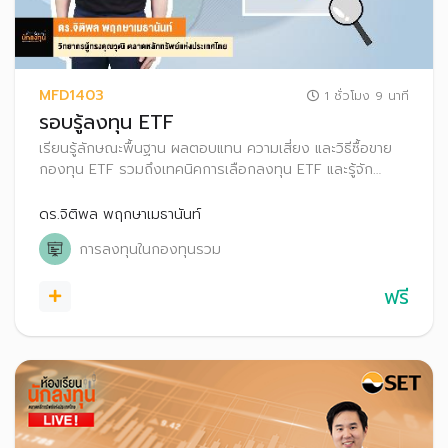
MFD1403
1 ชั่วโมง 9 นาที
รอบรู้ลงทุน ETF
เรียนรู้ลักษณะพื้นฐาน ผลตอบแทน ความเสี่ยง และวิธีซื้อขาย
กองทุน ETF รวมถึงเทคนิคการเลือกลงทุน ETF และรู้จัก
เครื่องมือที่ช่วยคัดกรอง เพื่อให้สามารถเลือกลงทุนในกองทุนที่
เหมาะสมกับตนเองได้
ดร.จิติพล พฤกษาเมธานันท์
การลงทุนในกองทุนรวม
ฟรี