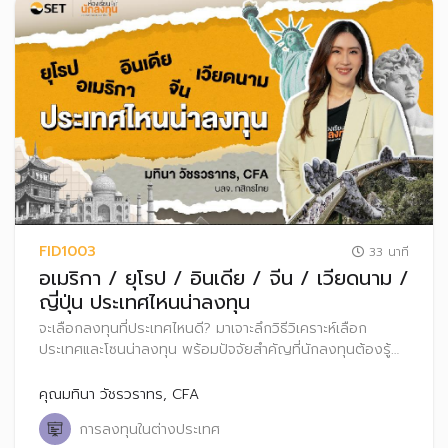
FID1003
33 นาที
อเมริกา / ยุโรป / อินเดีย / จีน / เวียดนาม /
ญี่ปุ่น ประเทศไหนน่าลงทุน
จะเลือกลงทุนที่ประเทศไหนดี? มาเจาะลึกวิธีวิเคราะห์เลือก
ประเทศและโซนน่าลงทุน พร้อมปัจจัยสำคัญที่นักลงทุนต้องรู้
ก่อนก้าวสู่ตลาดทุนทั่วโลกอย่างมั่นใจ ไม่ว่าจะเป็น สหรัฐอเมริกา
ยุโรป จีน อินเดีย เวียดนาม หรือญี่ปุ่น
คุณมทินา วัชรวราทร, CFA
การลงทุนในต่างประเทศ