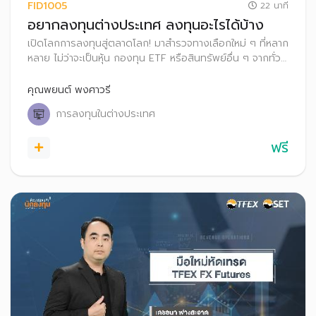
FID1005
22 นาที
อยากลงทุนต่างประเทศ ลงทุนอะไรได้บ้าง
เปิดโลกการลงทุนสู่ตลาดโลก! มาสำรวจทางเลือกใหม่ ๆ ที่หลาก
หลาย ไม่ว่าจะเป็นหุ้น กองทุน ETF หรือสินทรัพย์อื่น ๆ จากทั่ว
โลก พร้อมเรียนรู้ข้อดี-ข้อเสียของแต่ละทางเลือก เพื่อสร้าง
พอร์ตลงทุนที่แข็งแกร่งและหลากหลาย พร้อมรับมือกับทุกความ
คุณพยนต์ พงศาวรี
ท้าทายในตลาดโลก
การลงทุนในต่างประเทศ
ฟรี