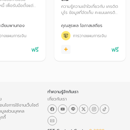
ี้ เพื่อรับมือตั้งแต่
ความรู้ความเข้าใจเกี่ยวกับ เครดิต
้เสีย จนถึงเข้าสู่ขั้นตอน
บูโร ข้อมูล​ที่จัดเก็บ คะแนนเครดิต
เหมาะกับผู้ที่มีปัญหา
ระยะเวลาการจัดเก็บข้อมูล
องต้น ไปจนถึงหนี้ที่มี
รายงานข้อมูล​เครดิต วิธีการอ่าน
 เจียมพานทอง
คุณสุรพล โอภาสเสถียร
ง เช่น ถูกฟ้อง ถูก
รายงานข้อมูลเครดิตบูโร และสิทธิ
วางแผนการเงิน
การวางแผนการเงิน
ตามกฏหมายของเจ้าของข้อมูล
รวมถึงการตรวจเครดิตบูโร​​ด้วย
ฟรี
ฟรี
ตัวเอง
ทำความรู้จักกับเรา
ย
เกี่ยวกับเรา
อนไขการใช้งานเว็บไซต์
อมูลส่วนบุคคล
กกี้