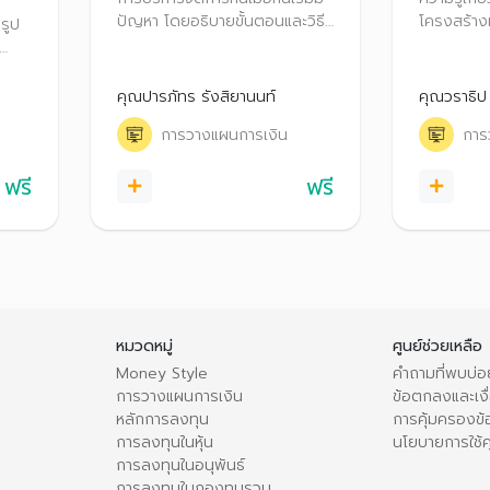
ปัญหา โดยอธิบายขั้นตอนและวิธี
โครงสร้างหน
อรูป
การแก้ไขปัญหาหนี้ด้วยตนเอง
เริ่มเป็นหนี
และการเจรจากับเจ้าหนี้เพื่อปรับ
ทางกฎหมาย 
วรทำ
โครงสร้างหนี้ เหมาะกับผู้ที่เป็นหนี้
หนี้เสียเบื้
คุณปารภัทร รังสิยานนท์
คุณวราธิป
แล้ว หรือผู้ที่ภาระหนี้เริ่มพอกพูน
ปัญหารุนแร
ีหนี้
การวางแผนการเงิน
การ
กังวลว่าจะมีปัญหาในอนาคต
บังคับคดี
ฟรี
ฟรี
หมวดหมู่
ศูนย์ช่วยเหลือ
Money Style
คำถามที่พบบ่อ
การวางแผนการเงิน
ข้อตกลงและเงื่
หลักการลงทุน
การคุ้มครองข้
การลงทุนในหุ้น
นโยบายการใช้คุ
การลงทุนในอนุพันธ์
การลงทุนในกองทุนรวม