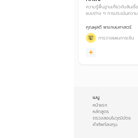
ความรู้พื้นฐานเกี่ยวกับสินเชื่
แบบต่าง ๆ การประเมินความ
พร้อมของตนเองและสิ่งที่ค
ก่อนก่อหนี้ เหมาะกับผู้ที่กำลัง
คุณผุสดี พรเกษมศาสตร์
ตัดสินใจจะขอสินเชื่อ หรือผู้ที่ม
การวางแผนการเงิน
แต่ยังไม่มีปัญหา
เมนู
หน้าแรก
หลักสูตร
ตรวจสอบใบวุฒิบัตร
คำศัพท์ลงทุน