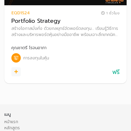
EQD1524
1 ชั่วโมง
Portfolio Strategy
สร้างโอกาสมั่งคั่ง ด้วยกลยุทธ์จัดพอร์ตลงทุน... เรียนรู้วิธีการ
สร้างและบริหารพอร์ตหุ้นอย่างมืออาชีพ พร้อมเจาะลึกเทคนิค
จัดทำแผนการลงทุนทั้งระยะสั้นและระยาว เพื่อสร้างพอร์ต
ลงทุนให้เติบโตอย่างยั่งยืน
คุณชาตรี โรจนอาภา
การลงทุนในหุ้น
ฟรี
เมนู
หน้าแรก
หลักสูตร