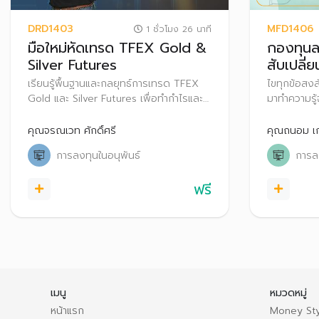
DRD1403
MFD1406
1 ชั่วโมง 26 นาที
มือใหม่หัดเทรด TFEX Gold &
กองทุนล
Silver Futures
สับเปลี่ย
เรียนรู้พื้นฐานและกลยุทธ์การเทรด TFEX
ไขทุกข้อสงส
Gold และ Silver Futures เพื่อทำกำไรและ
มาทำความรู้จ
ป้องกันความเสี่ยงในแต่ละสภาวะตลาด
ของกองทุนแ
คุณจรณเวท ศักดิ์ศรี
คุณถนอม เก
การลงทุนในอนุพันธ์
การล
ฟรี
เมนู
หมวดหมู่
หน้าแรก
Money Sty