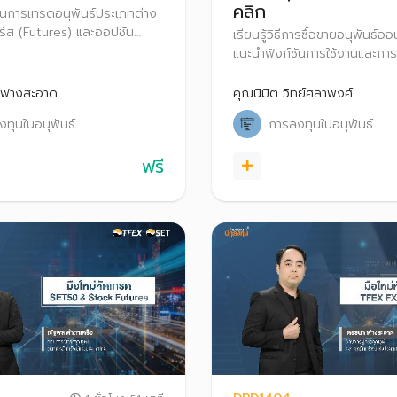
คลิก
นฐานการเทรดอนุพันธ์ประเภทต่าง
อร์ส (Futures) และออปชัน
เรียนรู้วิธีการซื้อขายอนุพันธ์อ
เพื่อสร้างผลตอบแทนและ
แนะนำฟังก์ชันการใช้งานและการส
เสี่ยงจากการลงทุน ทั้งในภาวะ
ขายอนุพันธ์ผ่านโปรแกรม Sett
และขาลง
Streaming
 ฟางสะอาด
คุณนิมิต วิทย์ศลาพงศ์
ทุนในอนุพันธ์
การลงทุนในอนุพันธ์
ฟรี