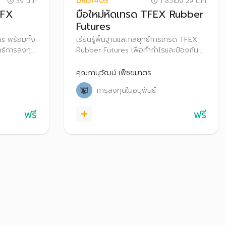
DRD1405
39 นาที
1 ชั่วโมง 29 นาที
 FX
มือใหม่หัดเทรด TFEX Rubber
Futures
s พร้อมทั้ง
เรียนรู้พื้นฐานและกลยุทธ์การเทรด TFEX
ทธ์การลงทุน
Rubber Futures เพื่อทำกำไรและป้องกัน
ารถประยุกต์
ความเสี่ยงในแต่ละสภาวะตลาด
จในการเทรด
คุณภานุวัฒน์ เพ็ชยมาตร
การลงทุนในอนุพันธ์
ฟรี
ฟรี