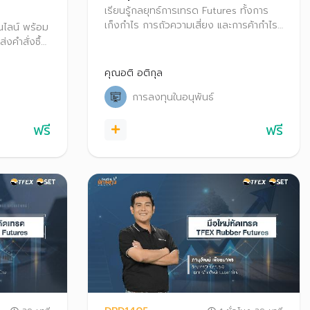
เรียนรู้กลยุทธ์การเทรด Futures ทั้งการ
เก็งกําไร การถัวความเสี่ยง และการค้ากําไร
อนไลน์ พร้อม
พร้อมเรียนรู้กระบวนการทำ Block Trade
่งคำสั่งซื้อ
ใน TFEX
rade
คุณอติ อติกุล
การลงทุนในอนุพันธ์
ฟรี
ฟรี