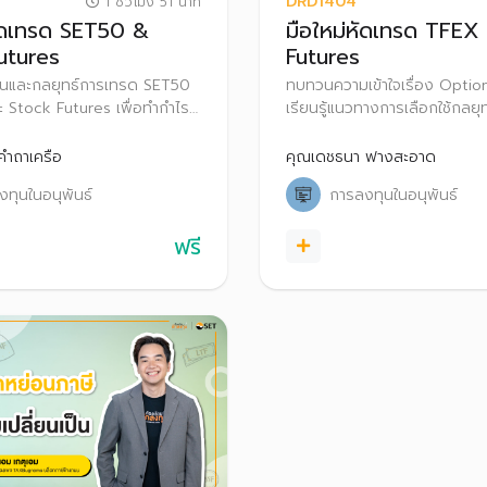
DRD1404
1 ชั่วโมง 51 นาที
หัดเทรด SET50 &
มือใหม่หัดเทรด TFEX
utures
Futures
นฐานและกลยุทธ์การเทรด SET50
ทบทวนความเข้าใจเรื่อง Option
ะ Stock Futures เพื่อทำกำไร
เรียนรู้แนวทางการเลือกใช้กลยุ
ความเสี่ยงในแต่ละสภาวะตลาด
ในแต่ละสภาวะตลาด เพื่อให้สาม
ใช้และนำไปประกอบการตัดสินใ
ำถาเครือ
คุณเดชธนา ฟางสะอาด
Options
ทุนในอนุพันธ์
การลงทุนในอนุพันธ์
ฟรี