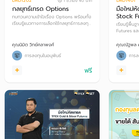
DRD1202
DRD1401
1 ชั่วโมง 40 นาที
กลยุทธ์เทรด Options
มือใหม่
Stock F
ทบทวนความเข้าใจเรื่อง Options พร้อมทั้ง
เรียนรู้แนวทางการเลือกใช้กลยุทธ์การลงทุน
เรียนรู้พื้
ในแต่ละสภาวะตลาด เพื่อให้สามารถประยุกต์
Futures แล
ใช้และนำไปประกอบการตัดสินใจในการเทรด
และป้องกัน
Options
คุณนิมิต วิทย์ศลาพงศ์
คุณณัฐพล ค
การลงทุนในอนุพันธ์
การลง
ฟรี