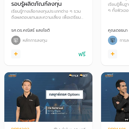
รอบรู้ผลิตภัณฑ์ลงทุน
เรียนรู้พื้
ๆ ทั้งฟิวเจ
เรียนรู้ทางเลือกลงทุนประเภทต่าง ๆ รวม
(Options) 
ถึงผลตอบแทนและความเสี่ยง เพื่อเตรียม
ป้องกันความ
ความพร้อมก่อนก้าวสู่สนามลงทุนอย่าง
ตลาดขาขึ้น
มั่นใจ
รศ.ดร.คณิสร์ แสงโชติ
คุณเดชธนา
หลักการลงทุน
การลง
ฟรี