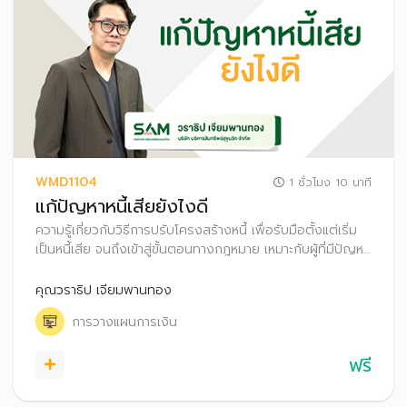
WMD1104
1 ชั่วโมง 10 นาที
แก้ปัญหาหนี้เสียยังไงดี
ความรู้เกี่ยวกับวิธีการปรับโครงสร้างหนี้ เพื่อรับมือตั้งแต่เริ่ม
เป็นหนี้เสีย จนถึงเข้าสู่ขั้นตอนทางกฎหมาย เหมาะกับผู้ที่มีปัญหา
หนี้เสียเบื้องต้น ไปจนถึงหนี้ที่มีปัญหารุนแรง เช่น ถูกฟ้อง ถูก
บังคับคดี
คุณวราธิป เจียมพานทอง
การวางแผนการเงิน
ฟรี