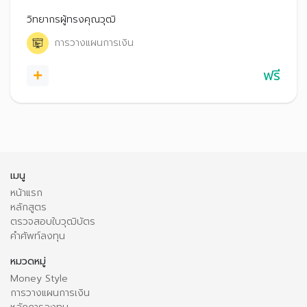
ออมเงินเร็ว ยิ่งได้เปรียบกว่าใคร ทั้งมีเวลาให้เงินเติบโต และยัง
รับความเสี่ยงได้สูง
วิทยากรผู้ทรงคุณวุฒิ
การวางแผนการเงิน
ฟรี
เมนู
หน้าแรก
หลักสูตร
ตรวจสอบใบวุฒิบัตร
คำศัพท์ลงทุน
หมวดหมู่
Money Style
การวางแผนการเงิน