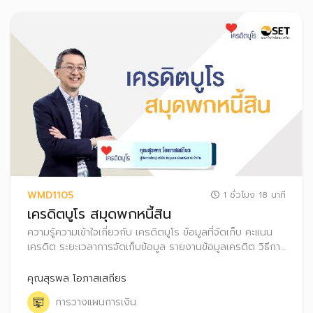
WMD1105
1 ชั่วโมง 18 นาที
เครดิตบูโร สมุดพกหนี้สิน
ความรู้ความเข้าใจเกี่ยวกับ เครดิตบูโร ข้อมูล​ที่จัดเก็บ คะแนน
เครดิต ระยะเวลาการจัดเก็บข้อมูล รายงานข้อมูล​เครดิต วิธีการ
อ่านรายงานข้อมูลเครดิตบูโร และสิทธิตามกฏหมายของเจ้าของ
ข้อมูล รวมถึงการตรวจเครดิตบูโร​​ด้วยตัวเอง
คุณสุรพล โอภาสเสถียร
การวางแผนการเงิน