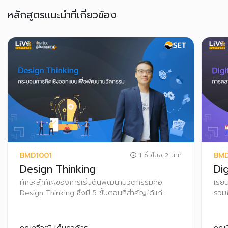
หลักสูตรแนะนำที่เกี่ยวข้อง
BMD1001
BM
1 ชั่วโมง 2 นาที
Design Thinking
Di
ทักษะสำคัญของการเริ่มต้นพัฒนานวัตกรรมคือ
เรีย
Design Thinking ซึ่งมี 5 ขั้นตอนที่สำคัญได้แก่
รวมถ
Empathize ,Define, Idea, Prototype and Test
เพื่