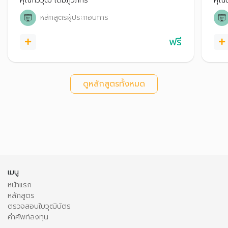
คุณกวีวุฒิ เต็มภูวภัทร
คุณน
หลักสูตรผู้ประกอบการ
ฟรี
ดูหลักสูตรทั้งหมด
เมนู
หน้าแรก
หลักสูตร
ตรวจสอบใบวุฒิบัตร
คำศัพท์ลงทุน