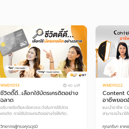
WMD1013
WMD1022
40 นาที
ชีวิตดี๊ดี…เลือกใช้บัตรเครดิตอย่าง
Content C
ฉลาด
อาชีพยอดฮิ
อธิบายข้อดีและข้อควรระวังในการใช้บัตร
แนะนำอาชีพ Co
เครดิต การใช้บัตรเครดิตอย่างไรให้เกิด
สามารถนำมาใช้
ประโยชน์สูงสุด รวมถึงแชร์ Case Study ของ
อาชีพเสริมก็ได
คนเป็นหนี้บัตรเครดิต พร้อมทั้ง แนะนำการใช้
Content และกา
วิทยากรผู้ทรงคุณวุฒิ
คุณภริษา ยาคอ