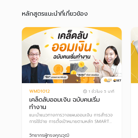
หลักสูตรแนะนำที่เกี่ยวข้อง
WMD1012
1 ชั่วโมง 5 นาที
เคล็ดลับออมเงิน ฉบับคนเริ่ม
ทำงาน
แนะนำแนวทางการวางแผนออมเงิน การสำรวจ
การใช้จ่าย การตั้งเป้าหมายตามหลัก SMART
รวมถึงแนะนำการออมและการลงทุนผ่านตัวช่วย
การลงทุนประเภทต่างๆ
วิทยากรผู้ทรงคุณวุฒิ