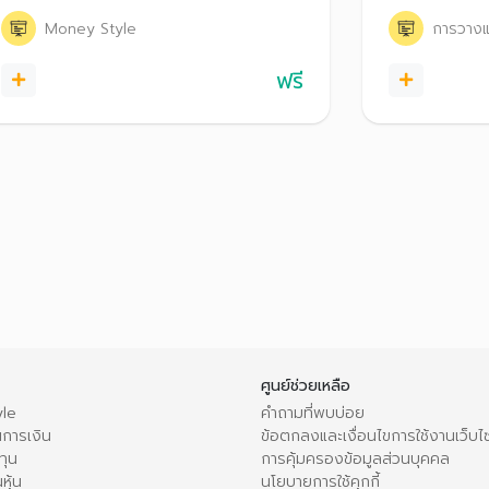
บัตรเครดิตเพื่อต่อยอดเงินออม
แพลตฟอร์มโซเช
Money Style
การวางแ
เคล็ดลับการวา
Creator มือใหม
ฟรี
ศูนย์ช่วยเหลือ
le
คำถามที่พบบ่อย
การเงิน
ข้อตกลงและเงื่อนไขการใช้งานเว็บไ
ทุน
การคุ้มครองข้อมูลส่วนบุคคล
หุ้น
นโยบายการใช้คุกกี้