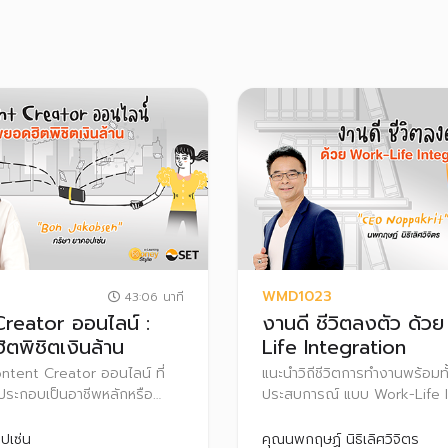
WMD1023
43:06 นาที
reator ออนไลน์ :
งานดี ชีวิตลงตัว ด้ว
ตพิชิตเงินล้าน
Life Integration
ntent Creator ออนไลน์ ที่
แนะนำวิถีชีวิตการทำงานพร้อมทั
ประกอบเป็นอาชีพหลักหรือ
ประสบการณ์ แบบ Work-Life I
้ พร้อมทั้งอธิบายเทคนิคการทำ
อย่างไรให้ได้ใจหัวหน้างาน เพื่
รสร้างรายได้ทางออนไลน์ผ่าน
ลูกค้า พร้อมทั้งสอดแทรกเรื่อง
ปเซ่น
คุณนพกฤษฏ์ นิธิเลิศวิจิตร