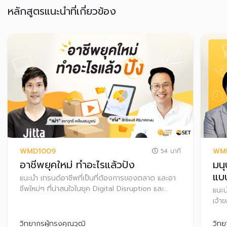
หลักสูตรแนะนำที่เกี่ยวข้อง
WMD1009
WM
54 นาที
อาชีพยุคใหม่ ทำอะไรแล้วปัง
มนุ
แบ
แนะนำ เทรนด์อาชีพที่เป็นที่ต้องการของตลาด และอา
ชีพใหม่ๆ ที่น่าสนใจในยุค Digital Disruption และ
แนะน
New Normal รวมถึงแนวทางค้นหาอาชีพที่เหมาะสม
เจ้า
กับตัวเอง และเคล็ดลับวางแผนการใช้จ่ายและออมเงิน
ความ
แนะน
วิทยากรผู้ทรงคุณวุฒิ
วิทย