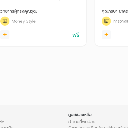
ว่ามีความแตกต่าง มีข้อดี ข้อควรระวังอะไรบ้าง
อาชีพเสริมก็ได
รวมถึงแนะนำเทคนิควางแผนการเงิน สำหรับทุก
Content และกา
วิทยากรผู้ทรงคุณวุฒิ
คุณภริษา ยาคอ
เส้นทางอาชีพ
แพลตฟอร์มโซเช
Money Style
การวางแ
เคล็ดลับการวา
Creator มือใหม
ฟรี
ศูนย์ช่วยเหลือ
le
คำถามที่พบบ่อย
การเงิน
ข้อตกลงและเงื่อนไขการใช้งานเว็บไ