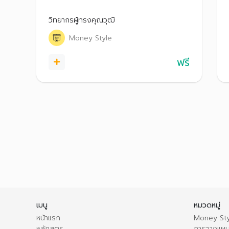
ค้นหาอาชีพที่เหมาะสมกับตัวเอง และเคล็ดลับ
วางแผนการใช้จ่ายและออมเงิน
วิทยากรผู้ทรงคุณวุฒิ
Money Style
ฟรี
เมนู
หมวดหมู่
หน้าแรก
Money Sty
หลักสูตร
การวางแผน