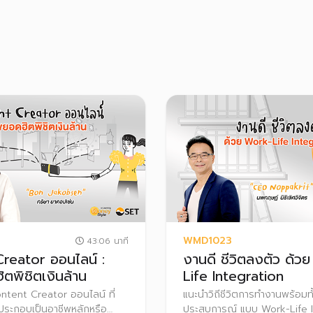
WMD1023
43:06 นาที
reator ออนไลน์ :
งานดี ชีวิตลงตัว ด้ว
ตพิชิตเงินล้าน
Life Integration
ntent Creator ออนไลน์ ที่
แนะนำวิถีชีวิตการทำงานพร้อมทั
ประกอบเป็นอาชีพหลักหรือ
ประสบการณ์ แบบ Work-Life I