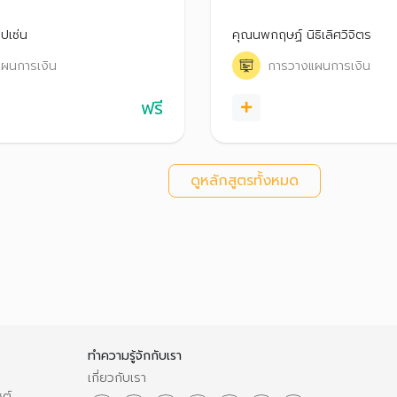
้ พร้อมทั้งอธิบายเทคนิคการทำ
อย่างไรให้ได้ใจหัวหน้างาน เพื่
รสร้างรายได้ทางออนไลน์ผ่าน
ลูกค้า พร้อมทั้งสอดแทรกเรื่อง
ปเซ่น
คุณนพกฤษฏ์ นิธิเลิศวิจิตร
ียลมีเดียต่างๆ รวมถึงแนะนำ
วางแผนบริหารการเงิน โดยนำ
ผนการเงิน
การวางแผนการเงิน
งแผนการเงินสำหรับ Content
Life Integration มาใช้ บริหาร
่
เงินได้อย่างมั่นใจ
ฟรี
ดูหลักสูตรทั้งหมด
ทำความรู้จักกับเรา
เกี่ยวกับเรา
ซต์