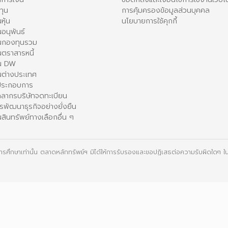
ทุน
การคุ้มครองข้อมูลส่วนบุคคล
หุ้น
นโยบายการใช้คุกกี้
อนุพันธ์
นกองทุนรวม
ตราสารหนี้
ใน DW
นต่างประเทศ
้ประกอบการ
คลากรบริษัทจดทะเบียน
รพัฒนาธุรกิจอย่างยั่งยืน
สินทรัพย์ทางเลือกอื่น ๆ
ื่อการศึกษาเท่านั้น ตลาดหลักทรัพย์ฯ มิได้ให้การรับรองและขอปฏิเสธต่อความรับผิดใดๆ ในเ