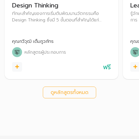
Design Thinking
Le
ทักษะสำคัญของการเริ่มต้นพัฒนานวัตกรรมคือ
รู้จ
Design Thinking ซึ่งมี 5 ขั้นตอนที่สำคัญได้แก่
การ
Empathize ,Define, Idea, Prototype and Test
คุณกวีวุฒิ เต็มภูวภัทร
คุณ
หลักสูตรผู้ประกอบการ
ฟรี
ดูหลักสูตรทั้งหมด