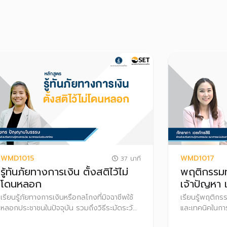
WMD1015
WMD1017
37 นาที
รู้ทันภัยทางการเงิน ตั้งสติไว้ไม่
พฤติกรรมท
โดนหลอก
เจ้าปัญหา
จัดการ
เรียนรู้ภัยทางการเงินหรือกลโกงที่มิจฉาชีพใช้
เรียนรู้พฤติกร
หลอกประชาชนในปัจจุบัน รวมถึงวิธีระมัดระวัง
และเทคนิคในก
และป้องกันการถูกหลอกจากมิจฉาชีพ