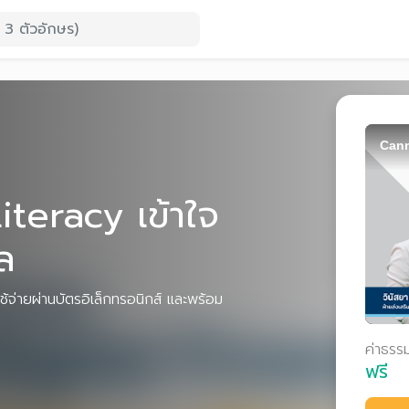
Cann
iteracy เข้าใจ
ัล
รใช้จ่ายผ่านบัตรอิเล็กทรอนิกส์ และพร้อม
ค่าธรร
ฟรี