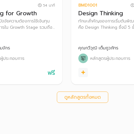
BMD1001
54 นาที
ng for Growth
Design Thinking
ใจปัจจัยความต้องการใช้เงินทุน
ทักษะสำคัญของการเริ่มต้นพั
การใน Growth Stage รวมถึง
คือ Design Thinking ซึ่งมี 5 ข
องนักลงทุน
ได้แก่ Empathize ,Define, I
and Test
มจักร
คุณกวีวุฒิ เต็มภูวภัทร
รผู้ประกอบการ
หลักสูตรผู้ประกอบการ
ฟรี
ดูหลักสูตรทั้งหมด