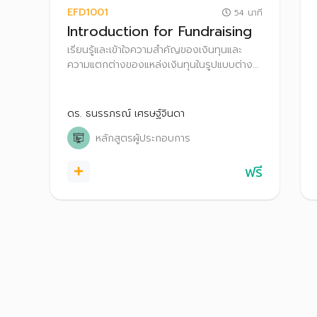
EFD1001
54 นาที
Introduction for Fundraising
เรียนรู้และเข้าใจความสำคัญของเงินทุนและ
ความแตกต่างของแหล่งเงินทุนในรูปแบบต่างๆ
ผ่านความหลากหลายของรูปแบบการระดมทุน
ตามระยะการเติบโต รวมถึงเข้าใจความหมาย
ของคำศัพท์ (Keywords) ที่ใช้ในกลุ่มสตาร์ท
ดร. ธนรรภรณ์ เศรษฐ์จินดา
อัพ
หลักสูตรผู้ประกอบการ
ฟรี