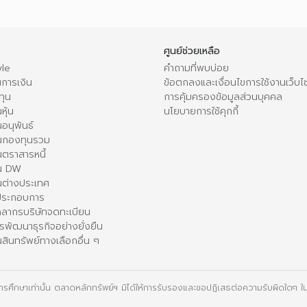
ศูนย์ช่วยเหลือ
le
คำถามที่พบบ่อย
การเงิน
ข้อตกลงและเงื่อนไขการใช้งานเว็บไ
ทุน
การคุ้มครองข้อมูลส่วนบุคคล
หุ้น
นโยบายการใช้คุกกี้
อนุพันธ์
นกองทุนรวม
ตราสารหนี้
ใน DW
นต่างประเทศ
้ประกอบการ
คลากรบริษัทจดทะเบียน
รพัฒนาธุรกิจอย่างยั่งยืน
สินทรัพย์ทางเลือกอื่น ๆ
ื่อการศึกษาเท่านั้น ตลาดหลักทรัพย์ฯ มิได้ให้การรับรองและขอปฏิเสธต่อความรับผิดใดๆ ในเ