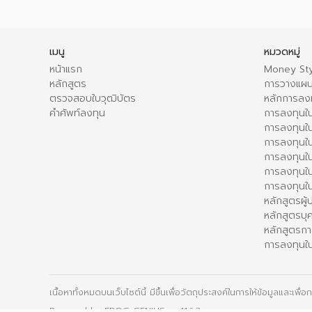
เมนู
หมวดหมู่
หน้าแรก
Money Sty
หลักสูตร
การวางแผน
ตรวจสอบใบวุฒิบัตร
หลักการลง
คำศัพท์ลงทุน
การลงทุนใน
การลงทุนใน
การลงทุนใ
การลงทุนใน
การลงทุน
การลงทุนใ
หลักสูตรผู
หลักสูตรบุ
หลักสูตรกา
การลงทุนใน
เนื้อหาทั้งหมดบนเว็บไซต์นี้ มีขึ้นเพื่อวัตถุประสงค์ในการให้ข้อมูลและเพ
Powered by
FROG GENIUS
- v11.6.3