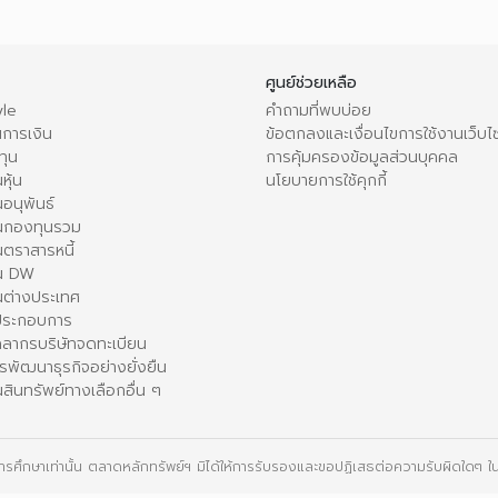
ศูนย์ช่วยเหลือ
le
คำถามที่พบบ่อย
การเงิน
ข้อตกลงและเงื่อนไขการใช้งานเว็บไ
ทุน
การคุ้มครองข้อมูลส่วนบุคคล
หุ้น
นโยบายการใช้คุกกี้
อนุพันธ์
นกองทุนรวม
ตราสารหนี้
ใน DW
นต่างประเทศ
้ประกอบการ
คลากรบริษัทจดทะเบียน
รพัฒนาธุรกิจอย่างยั่งยืน
สินทรัพย์ทางเลือกอื่น ๆ
ื่อการศึกษาเท่านั้น ตลาดหลักทรัพย์ฯ มิได้ให้การรับรองและขอปฏิเสธต่อความรับผิดใดๆ ในเ