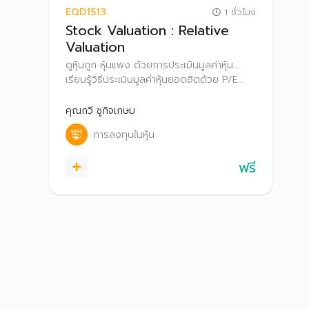
EQD1513
1 ชั่วโมง
Stock Valuation : Relative
Valuation
ดูหุ้นถูก หุ้นแพง ด้วยการประเมินมูลค่าหุ้น…
เรียนรู้วิธีประเมินมูลค่าหุ้นยอดฮิตด้วย P/E
Ratio และ P/BV Ratio เพื่อหาราคาที่เหมาะ
สมในการตัดสินใจลงทุน
คุณกวี ชูกิจเกษม
การลงทุนในหุ้น
ฟรี