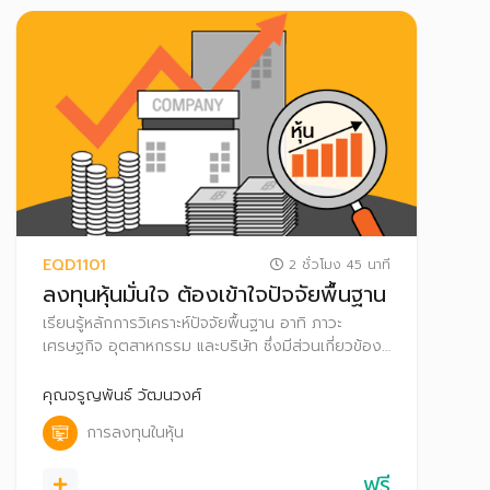
EQD1101
2 ชั่วโมง 45 นาที
ลงทุนหุ้นมั่นใจ ต้องเข้าใจปัจจัยพื้นฐาน
เรียนรู้หลักการวิเคราะห์ปัจจัยพื้นฐาน อาทิ ภาวะ
เศรษฐกิจ อุตสาหกรรม และบริษัท ซึ่งมีส่วนเกี่ยวข้อง
และอาจส่งผลกระทบต่ออัตราผลตอบแทน ความเสี่ยง
และมูลค่าหุ้น เพื่อนำไปประกอบการตัดสินใจลงทุน
คุณจรูญพันธ์ วัฒนวงศ์
การลงทุนในหุ้น
ฟรี