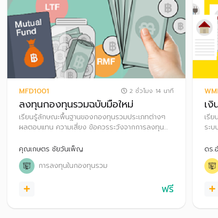
MFD1001
WM
2 ชั่วโมง 14 นาที
ลงทุนกองทุนรวมฉบับมือใหม่
เง
เรียนรู้ลักษณะพื้นฐานของกองทุนรวมประเภทต่างๆ
เรีย
ผลตอบแทน ความเสี่ยง ข้อควรระวังจากการลงทุน
ระบบ
สิทธิประโยชน์ทางภาษี ตลอดจนเทคนิคการเลือก
อดคว
กองทุนรวมให้เหมาะกับตนเอง
คุณเกษตร ชัยวันเพ็ญ
ดร.อ
การลงทุนในกองทุนรวม
ฟรี