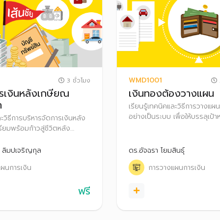
WMD1001
3 ชั่วโมง
2
เงินหลังเกษียณ
เงินทองต้องวางแผน
า
เรียนรู้เทคนิคและวิธีการวางแผ
อย่างเป็นระบบ เพื่อให้บรรลุเป้าห
ละวิธีการบริหารจัดการเงินหลัง
และสามารถต่อยอดความมั่งคั่งไ
ียมพร้อมก้าวสู่ชีวิตหลัง
อิสรภาพทางการเงินได้
ความสุข
์ ลิมปเจริญกุล
ดร.อัจฉรา โยมสินธุ์
ผนการเงิน
การวางแผนการเงิน
ฟรี