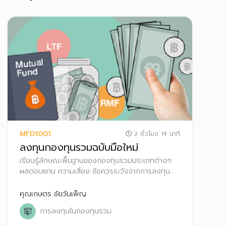
MFD1001
2 ชั่วโมง 14 นาที
ลงทุนกองทุนรวมฉบับมือใหม่
เรียนรู้ลักษณะพื้นฐานของกองทุนรวมประเภทต่างๆ
ผลตอบแทน ความเสี่ยง ข้อควรระวังจากการลงทุน
สิทธิประโยชน์ทางภาษี ตลอดจนเทคนิคการเลือก
กองทุนรวมให้เหมาะกับตนเอง
คุณเกษตร ชัยวันเพ็ญ
การลงทุนในกองทุนรวม