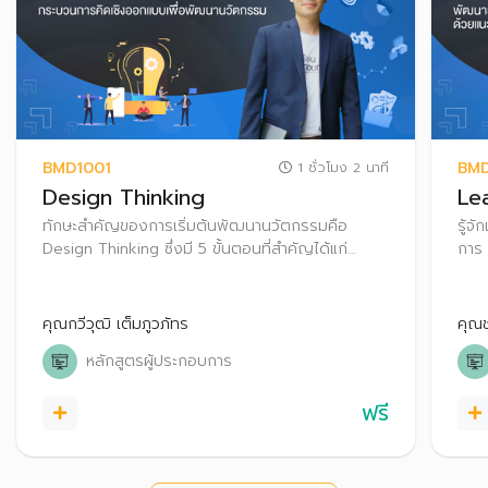
BMD1001
BM
1 ชั่วโมง 2 นาที
Design Thinking
Le
ทักษะสำคัญของการเริ่มต้นพัฒนานวัตกรรมคือ
รู้จ
Design Thinking ซึ่งมี 5 ขั้นตอนที่สำคัญได้แก่
การ
Empathize ,Define, Idea, Prototype and Test
คุณกวีวุฒิ เต็มภูวภัทร
คุณ
หลักสูตรผู้ประกอบการ
ฟรี