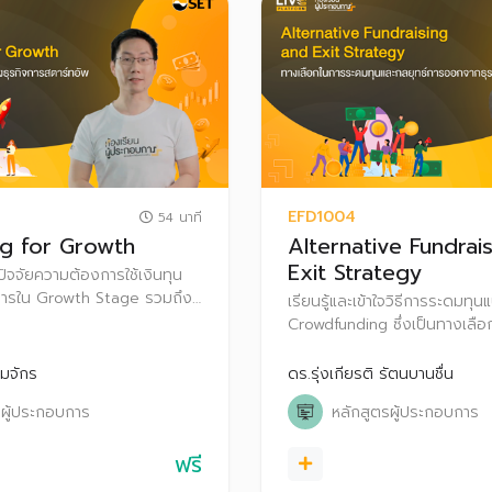
EFD1004
54 นาที
ng for Growth
Alternative Fundrai
Exit Strategy
ใจปัจจัยความต้องการใช้เงินทุน
การใน Growth Stage รวมถึง
เรียนรู้และเข้าใจวิธีการระดมทุน
องนักลงทุน
Crowdfunding ซึ่งเป็นทางเลือ
Startup และรูปแบบ Crowdfundi
ประเทศไทย พร้อมรู้จักทางเลือ
มจักร
ดร.รุ่งเกียรติ รัตนบานชื่น
ของธุรกิจ Startup
รผู้ประกอบการ
หลักสูตรผู้ประกอบการ
ฟรี