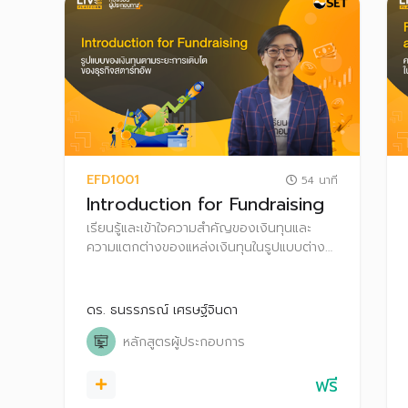
EFD1001
54 นาที
Introduction for Fundraising
เรียนรู้และเข้าใจความสำคัญของเงินทุนและ
ความแตกต่างของแหล่งเงินทุนในรูปแบบต่างๆ
ผ่านความหลากหลายของรูปแบบการระดมทุน
ตามระยะการเติบโต รวมถึงเข้าใจความหมาย
ของคำศัพท์ (Keywords) ที่ใช้ในกลุ่มสตาร์ท
ดร. ธนรรภรณ์ เศรษฐ์จินดา
อัพ
หลักสูตรผู้ประกอบการ
ฟรี