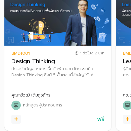
BMD1001
BM
1 ชั่วโมง 2 นาที
Design Thinking
Le
ทักษะสำคัญของการเริ่มต้นพัฒนานวัตกรรมคือ
รู้จ
Design Thinking ซึ่งมี 5 ขั้นตอนที่สำคัญได้แก่
การ
Empathize ,Define, Idea, Prototype and Test
คุณกวีวุฒิ เต็มภูวภัทร
คุณ
หลักสูตรผู้ประกอบการ
ฟรี