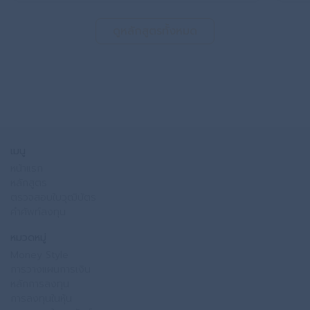
ดูหลักสูตรทั้งหมด
เมนู
หน้าแรก
หลักสูตร
ตรวจสอบใบวุฒิบัตร
คำศัพท์ลงทุน
หมวดหมู่
Money Style
การวางแผนการเงิน
หลักการลงทุน
การลงทุนในหุ้น