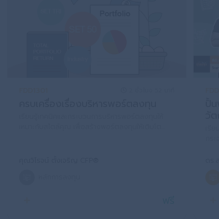
FDD1301
FDD
2 ชั่วโมง 52 นาที
ครบเครื่องเรื่องบริหารพอร์ตลงทุน
ปั้
วัต
เรียนรู้เทคนิคและกระบวนการบริหารพอร์ตลงทุนให้
เหมาะกับสไตล์คุณ เพื่อสร้างพอร์ตลงทุนให้เติบโต
เรีย
อย่างยั่งยืน
กระจ
ด้วย
คุณวิโรจน์ ตั้งเจริญ CFP®
ดร.
หลักการลงทุน
ฟรี