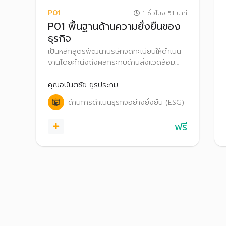
P01
1 ชั่วโมง 51 นาที
P01 พื้นฐานด้านความยั่งยืนของ
ธุรกิจ
เป็นหลักสูตรพัฒนาบริษัทจดทะเบียนให้ดำเนิน
งานโดยคำนึงถึงผลกระทบด้านสิ่งแวดล้อม
สังคม และบรรษัทภิบาล (Environmental,
Social and Governance: ESG)
คุณอนันตชัย ยูรประถม
ด้านการดำเนินธุรกิจอย่างยั่งยืน (ESG)
ฟรี