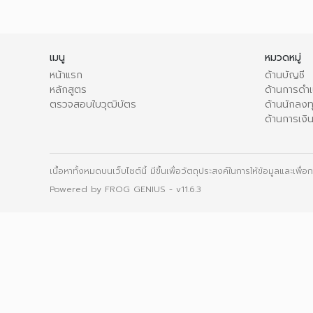
เมนู
หมวดหมู่
หน้าแรก
ด้านบัญชี
หลักสูตร
ด้านการดำเน
ตรวจสอบใบวุฒิบัตร
ด้านนักลงท
ด้านการเงิ
เนื้อหาทั้งหมดบนเว็บไซต์นี้ มีขึ้นเพื่อวัตถุประสงค์ในการให้ข้อมูลและเพ
Powered by
FROG GENIUS
- v11.6.3