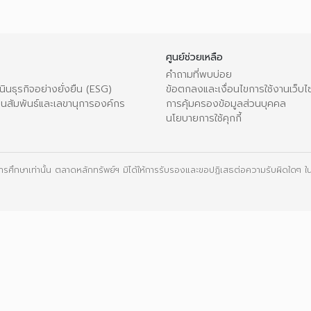
ศูนย์ช่วยเหลือ
คำถามที่พบบ่อย
ินธุรกิจอย่างยั่งยืน (ESG)
ข้อตกลงและเงื่อนไขการใช้งานเว็บไ
ุนสัมพันธ์และเลขานุการองค์กร
การคุ้มครองข้อมูลส่วนบุคคล
น
นโยบายการใช้คุกกี้
ื่อการศึกษาเท่านั้น ตลาดหลักทรัพย์ฯ มิได้ให้การรับรองและขอปฏิเสธต่อความรับผิดใดๆ ในเ