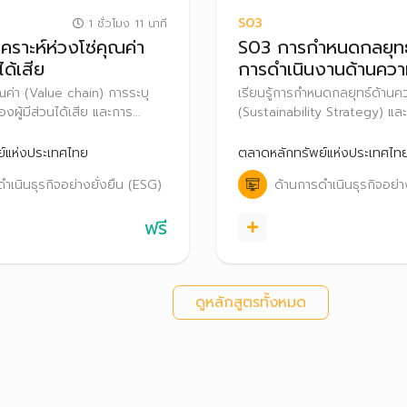
S03
1 ชั่วโมง 11 นาที
คราะห์ห่วงโซ่คุณค่า
S03 การกำหนดกลยุทธ์
ได้เสีย
การดำเนินงานด้านความ
ขององค์กร
คุณค่า (Value chain) การระบุ
เรียนรู้การกำหนดกลยุทธ์ด้านคว
ผู้มีส่วนได้เสีย และการ
(Sustainability Strategy) แล
ำคัญด้านความยั่งยืน
ความยั่งยืน (Sustainability I
ี่มีผลกระทบต่อองค์กรและผู้มี
จนการเปิดเผยข้อมูลด้านความยั่
์แห่งประเทศไทย
ตลาดหลักทรัพย์แห่งประเทศไท
นนำไปสู่การจัดทำกลยุทธ์ความ
สนองต่อประเด็นสำคัญด้านเศร
ำเนินธุรกิจอย่างยั่งยืน (ESG)
ด้านการดำเนินธุรกิจอย่า
จ
และสิ่งแวดล้อม
ฟรี
ดูหลักสูตรทั้งหมด