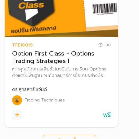
TFE18019
180
Option First Class - Options
Trading Strategies I
หากคุณต้องการเพิ่มชั่วโมงบินในการเรียน Options
ตั้งแต่ขั้นพื้นฐาน จนถึงกลยุทธ์การซื้อขายอย่างมือ
อาชีพ พลาดไม่ได้กับหลักสูตร “Options First
Class” ที่เข้มข้นด้านเนื้อหาและวิทยากรคุณภาพ พร้อม
ดร.สุทธิสิทธิ์ แจ่มดี
เปิดโอกาสให้คุณทำกำไรจาก SET50 Options ได้มาก
Trading Techniques
ขึ้น
ฟรี