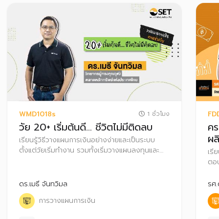
WMD1018s
FD
1 ชั่วโมง
วัย 20+ เริ่มต้นดี… ชีวิตไม่มีติดลบ
คร
ผล
เรียนรู้วิธีวางแผนการเงินอย่างง่ายและเป็นระบบ
ตั้งแต่วัยเริ่มทำงาน รวมทั้งเริ่มวางแผนลงทุนและ
เรี
วางแผนภาษี เพื่อสร้างความมั่งคั่งในอนาคต
ตอบ
ก้า
ดร.เมธี จันทวิมล
รศ.
การวางแผนการเงิน