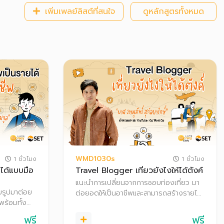
เพิ่มเพลย์ลิสต์ที่สนใจ
ดูหลักสูตรทั้งหมด
WMD1030s
1 ชั่วโมง
1 ชั่วโมง
ได้แบบมือ
Travel Blogger เที่ยวยังไงให้ได้ตังค์
แนะนำการเปลี่ยนจากการชอบท่องเที่ยว มา
ยรูปมาต่อย
ต่อยอดให้เป็นอาชีพและสามารถสร้างรายได้
พร้อมทั้ง
ได้ พร้อมทั้งอธิบายเทคนิคการเตรียมความ
ตรียม
พร้อม และช่องทางต่าง ๆ ในการสร้างราย
ฟรี
ฟรี
กการถ่ายรูป