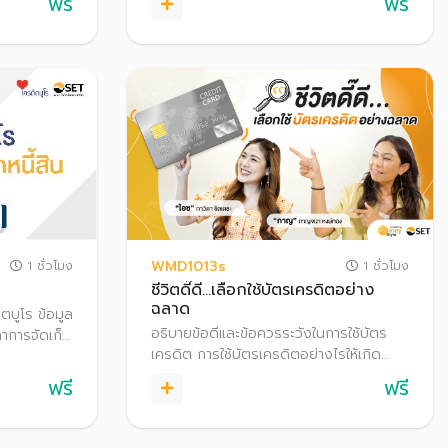
ฟรี
ฟรี
ี้แล้ว หรือผู้
เสียเบื้องต้น ไปจนถึงหนี้ที่มีปัญหารุนแรง
จะมีปัญหาใน
เช่น ถูกฟ้อง ถูกบังคับคดี
WMD1013s
1 ชั่วโมง
1 ชั่วโมง
ชีวิตดี๊ดี…เลือกใช้บัตรเครดิตอย่าง
ฉลาด
ตบูโร ข้อมูล​
อธิบายข้อดีและข้อควรระวังในการใช้บัตร
ลาการจัดเก็บ
เครดิต การใช้บัตรเครดิตอย่างไรให้เกิด
ีการอ่าน
ประโยชน์สูงสุด รวมถึงแชร์ Case Study
ิทธิตามกฏ
ฟรี
ฟรี
ของคนเป็นหนี้บัตรเครดิต พร้อมทั้ง แนะนำ
ึงการตรวจ
การใช้บัตรเครดิตเพื่อต่อยอดเงินออม