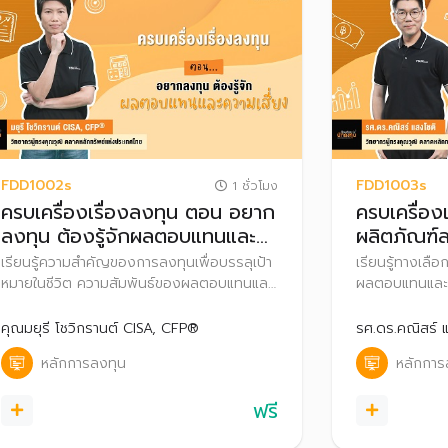
FDD1002s
FDD1003s
1 ชั่วโมง
ครบเครื่องเรื่องลงทุน ตอน อยาก
ครบเครื่อง
ลงทุน ต้องรู้จักผลตอบแทนและ
ผลิตภัณฑ์
ความเสี่ยง
เรียนรู้ความสำคัญของการลงทุนเพื่อบรรลุเป้า
เรียนรู้ทางเลื
หมายในชีวิต ความสัมพันธ์ของผลตอบแทนและ
ผลตอบแทนและคว
ความเสี่ยงจากการลงทุน เพื่อวางแผนลงทุนได้
พร้อมก่อนก้าวส
อย่างเหมาะสม
คุณมยุรี โชวิกรานต์ CISA, CFP®
รศ.ดร.คณิสร์ 
หลักการลงทุน
หลักการ
ฟรี