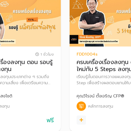
FDD1004s
1 ชั่วโมง
เรื่องลงทุน ตอน รอบรู้
ครบเครื่องเรื่องลงทุน
ลงทุน
ใหม่กับ 5 Steps ลงทุ
อกลงทุนประเภทต่าง ๆ รวมถึง
เรียนรู้ขั้นตอนการวางแผนลงท
ามเสี่ยง เพื่อเตรียมความ
Step เพื่อสร้างผลตอบแทนให้บ
ู่สนามลงทุนอย่างมั่นใจ
ระยะยาว
แสงโชติ
คุณวิโรจน์ ตั้งเจริญ CFP®
ลงทุน
หลักการลงทุน
ฟรี