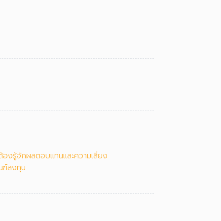
้องรู้จักผลตอบแทนและความเสี่ยง
ณฑ์ลงทุน