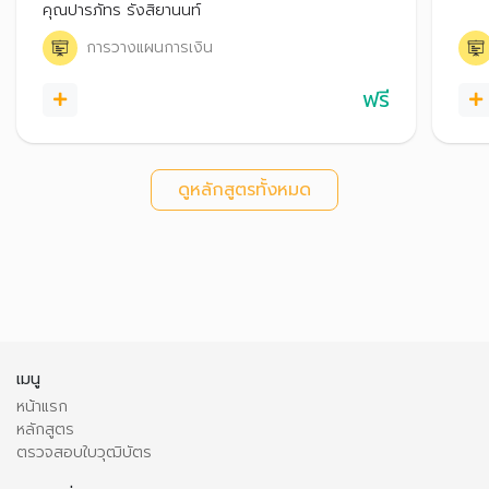
หนี้แล้ว หรือผู้ที่ภาระหนี้เริ่มพอกพูนกังวลว่าจะมีปัญหา
คุณปารภัทร รังสิยานนท์
มีเง
ในอนาคต
มั่น
การวางแผนการเงิน
ฟรี
ดูหลักสูตรทั้งหมด
เมนู
หน้าแรก
หลักสูตร
ตรวจสอบใบวุฒิบัตร