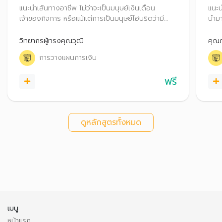
แนะนำเส้นทางอาชีพ ไม่ว่าจะเป็นมนุษย์เงินเดือน
แนะน
เจ้าของกิจการ หรือแม้แต่การเป็นมนุษย์ไฮบริดว่ามี
นำมา
ความแตกต่าง มีข้อดี ข้อควรระวังอะไรบ้าง รวมถึง
พร้อ
แนะนำเทคนิควางแผนการเงิน สำหรับทุกเส้นทางอาชีพ
รายไ
วิทยากรผู้ทรงคุณวุฒิ
คุณภ
ต่าง
การวางแผนการเงิน
สำหร
ฟรี
ดูหลักสูตรทั้งหมด
เมนู
หน้าแรก