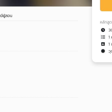
ย์ผู้สอน
หลักสู
3
1 ห
1
วุ