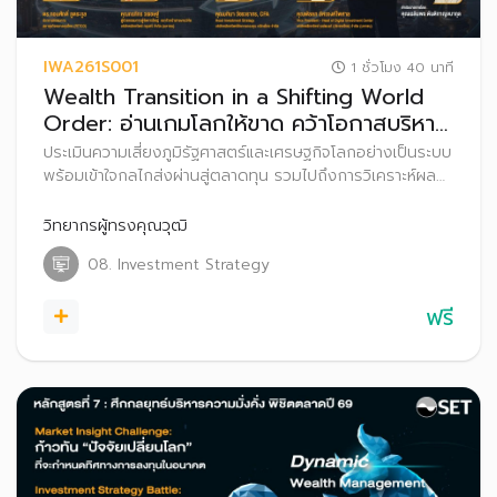
IWA261S001
1 ชั่วโมง 40 นาที
Wealth Transition in a Shifting World
Order: อ่านเกมโลกให้ขาด คว้าโอกาสบริหาร
ความมั่งคั่งให้ลูกค้า
ประเมินความเสี่ยงภูมิรัฐศาสตร์และเศรษฐกิจโลกอย่างเป็นระบบ
พร้อมเข้าใจกลไกส่งผ่านสู่ตลาดทุน รวมไปถึงการวิเคราะห์ผลก
ระทบต่อสินทรัพย์ลงทุน และอัตราแลกเปลี่ยน ในการออกแบบ
พอร์ตการลงทุนที่มุ่งเน้นประโยชน์สูงสุดของลูกค้า
วิทยากรผู้ทรงคุณวุฒิ
08. Investment Strategy
ฟรี