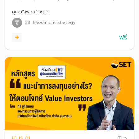
เหมาะสม และแนวทางการประยุกต์ใช้จิตวิทยาการลงทุนในการ
แนะนำลูกค้าให้ประสบความสำเร็จ
คุณณัฐพล คำวงษา
08. Investment Strategy
ฟรี
IC_IS_01
16