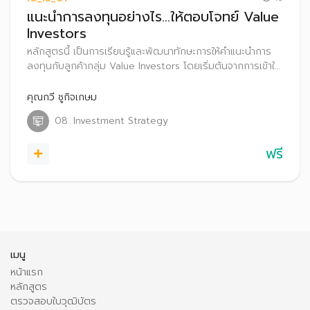
แนะนำการลงทุนอย่างไร…ให้ตอบโจทย์ Value
Investors
หลักสูตรนี้ เป็นการเรียนรู้และพัฒนาทักษะการให้คำแนะนำการ
ลงทุนกับลูกค้ากลุ่ม Value Investors โดยเริ่มต้นจากการเข้าใจ
สไตล์การลงทุนแบบ VI ทราบถึงลักษณะของหุ้นที่ลูกค้ากลุ่มนี้
สนใจ พร้อมทั้งเรียนรู้เทคนิคแนะนำกลยุทธ์การลงทุนให้ตอบ
คุณกวี ชูกิจเกษม
โจทย์และตรงใจ Value Investors
08. Investment Strategy
ฟรี
เมนู
หน้าแรก
หลักสูตร
ตรวจสอบใบวุฒิบัตร