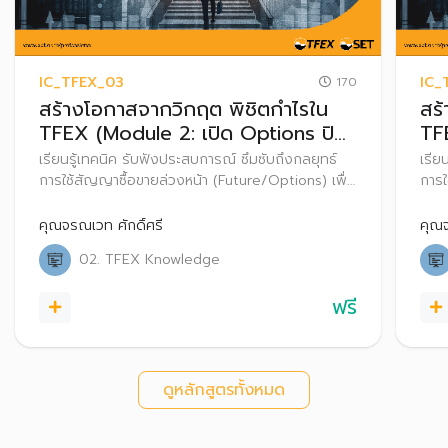
IC_TFEX_03
IC_
170
สร้างโอกาสจากวิกฤต พิชิตกำไรใน
สร
TFEX (Module 2: เปิด Options ปิด
TF
ความเสี่ยง เปลี่ยนวิกฤตเป็นโอกาส)
พิช
เรียนรู้เทคนิค รับฟังประสบการณ์ ซึมซับถึงกลยุทธ์
เรีย
การใช้สัญญาซื้อขายล่วงหน้า (Future/Options) เพื่อ
การใ
สร้างโอกาสทำกำไรจากความผันผวนภายใต้ภาวะวิกฤต
สร้
พิชิตกำไรให้กับผู้ลงทุนได้อย่างมืออาชีพ
พิชิ
คุณจรณเวท ศักดิ์ศรี
คุณจ
02. TFEX Knowledge
ฟรี
ดูหลักสูตรทั้งหมด