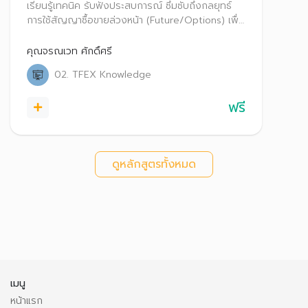
ความเสี่ยง เปลี่ยนวิกฤตเป็นโอกาส)
เรียนรู้เทคนิค รับฟังประสบการณ์ ซึมซับถึงกลยุทธ์
การใช้สัญญาซื้อขายล่วงหน้า (Future/Options) เพื่อ
สร้างโอกาสทำกำไรจากความผันผวนภายใต้ภาวะวิกฤต
พิชิตกำไรให้กับผู้ลงทุนได้อย่างมืออาชีพ
คุณจรณเวท ศักดิ์ศรี
02. TFEX Knowledge
ฟรี
ดูหลักสูตรทั้งหมด
เมนู
หน้าแรก