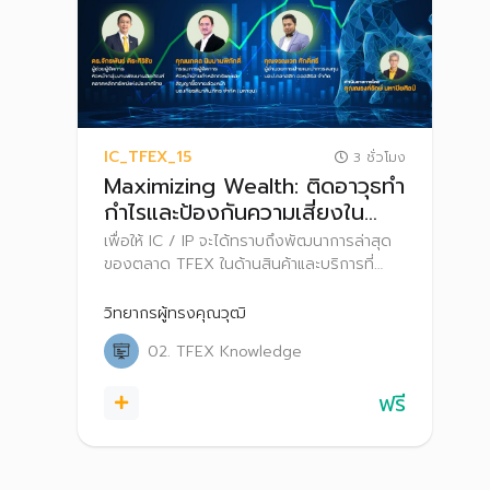
IC_TFEX_15
3 ชั่วโมง
Maximizing Wealth: ติดอาวุธทำ
กำไรและป้องกันความเสี่ยงใน
ตลาดผันผวนด้วยออปชัน
เพื่อให้ IC / IP จะได้ทราบถึงพัฒนาการล่าสุด
ของตลาด TFEX ในด้านสินค้าและบริการที่
เกี่ยวข้องกับ Options ได้อย่างถูกต้อง
นอกจากนั้นยังได้เรียนรู้การใช้เครื่องมือเสริม
วิทยากรผู้ทรงคุณวุฒิ
การลงทุน และช่วยสร้างพอร์ตให้แข็งแกร่งได้
02. TFEX Knowledge
ในทุกจังหวะของตลาด
ฟรี