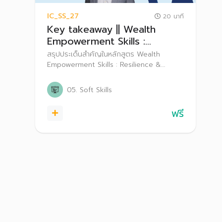
IC_SS_27
20 นาที
Key takeaway || Wealth
Empowerment Skills :
Resilience & Adaptability in
สรุปประเด็นสำคัญในหลักสูตร Wealth
the Workplace
Empowerment Skills : Resilience &
Adaptability in the Workplace
05. Soft Skills
ฟรี