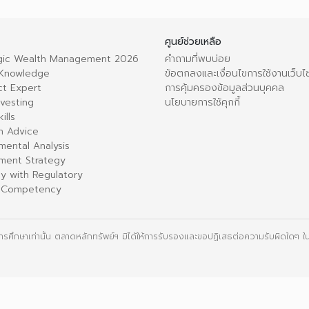
ศูนย์ช่วยเหลือ
egic Wealth Management 2026
คำถามที่พบบ่อย
 Knowledge
ข้อตกลงและเงื่อนไขการใช้งานเว็บไ
ct Expert
การคุ้มครองข้อมูลส่วนบุคคล
nvesting
นโยบายการใช้คุกกี้
ills
h Advice
mental Analysis
tment Strategy
y with Regulatory
al Competency
ื่อการศึกษาเท่านั้น ตลาดหลักทรัพย์ฯ มิได้ให้การรับรองและขอปฏิเสธต่อความรับผิดใดๆ ในเ