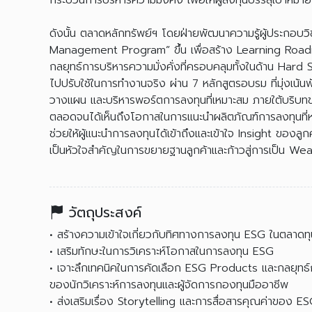
กระบวนการบริหารความมั่งคั่ง เพื่อให้ผู้ลงทุนบรรลุเป้าหมาย
ดังนั้น ตลาดหลักทรัพย์ฯ โดยฝ่ายพัฒนาความรู้ผู้ประกอบว
Management Program” ขึ้น เพื่อสร้าง Learning Roadmap ท
กลยุทธ์การบริหารความมั่งคั่งที่ครอบคลุมทั้งในด้าน Hard S
ไปปรับใช้ในการทำงานจริง ผ่าน 7 หลักสูตรอบรม ที่มุ่งเน้น
วางแผน และบริหารพอร์ตการลงทุนที่เหมาะสม ภายใต้บริบ
ตลอดจนได้เห็นถึงโอกาสในการแนะนำผลิตภัณฑ์การลงทุนที่หล
ช่วยให้ผู้แนะนำการลงทุนได้เข้าถึงและเข้าใจ Insight ของลู
เป็นหัวใจสำคัญในการขยายฐานลูกค้าและก้าวสู่การเป็น We
วัตถุประสงค์
• สร้างความเข้าใจเกี่ยวกับทิศทางการลงทุน ESG ในตลาด
• เสริมทักษะในการวิเคราะห์โอกาสในการลงทุน ESG
• เจาะลึกเทคนิคในการคัดเลือก ESG Products และกลยุทธ์ก
ของนักวิเคราะห์การลงทุนและผู้จัดการกองทุนมืออาชีพ
• ส่งเสริมเรื่อง Storytelling และการสื่อสารคุณค่าของ ESG