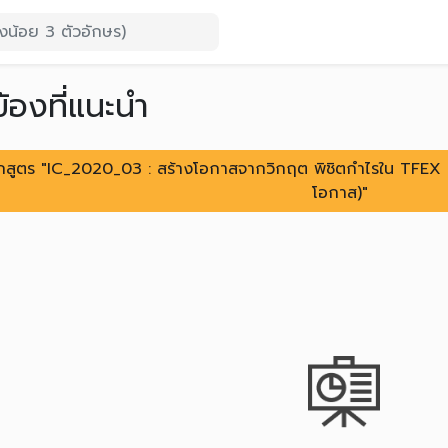
ข้องที่แนะนำ
ลักสูตร "IC_2020_03 : สร้างโอกาสจากวิกฤต พิชิตกำไรใน TFEX (
โอกาส)"