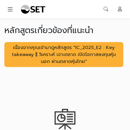
หลักสูตรเกี่ยวข้องที่แนะนำ
เนื่องจากคุณเข้ามาดูหลักสูตร "IC_2025_E2 : Key
takeaway || วิเคราะห์ เจาะตลาด เปิดโอกาสลงทุนหุ้น
นอก ผ่านตลาดหุ้นไทย"