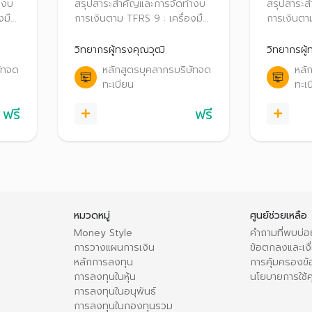
TFRS 9 : เครื่องมือ
TFRS 9 
ำงบ
สรุปสาระสำคัญและการจัดทำงบ
สรุปสาระ
 )
ทางการเงิน (ตอนที่2 )
ทางการเ
งมือ
การเงินตาม TFRS 9 : เครื่องมือ
การเงินตาม
ทางการเงิน (ตอนที่2 )
ทางการเงิน
วิทยากรผู้ทรงคุณวุฒิ
วิทยากรผู้
ัทจด
หลักสูตรบุคลากรบริษัทจด
หลั
ทะเบียน
ทะเ
ฟรี
ฟรี
หมวดหมู่
ศูนย์ช่วยเหลือ
Money Style
คำถามที่พบบ่อ
การวางแผนการเงิน
ข้อตกลงและเงื่
หลักการลงทุน
การคุ้มครองข้
การลงทุนในหุ้น
นโยบายการใช้คุ
การลงทุนในอนุพันธ์
การลงทุนในกองทุนรวม