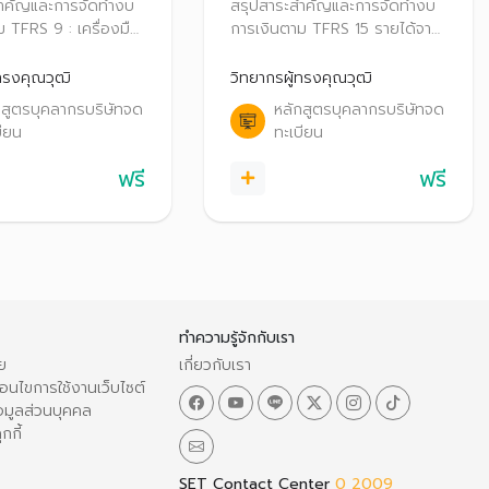
: เครื่องมือ
TFRS 15 รายได้จาก
สำคัญและการจัดทำงบ
สรุปสาระสำคัญและการจัดทำงบ
งิน (ตอนที่3 )
สัญญาที่ทำกับลูกค้า
 TFRS 9 : เครื่องมือ
การเงินตาม TFRS 15 รายได้จาก
 (ตอนที่3 )
สัญญาที่ทำกับลูกค้า
ทรงคุณวุฒิ
วิทยากรผู้ทรงคุณวุฒิ
กสูตรบุคลากรบริษัทจด
หลักสูตรบุคลากรบริษัทจด
บียน
ทะเบียน
ฟรี
ฟรี
ทำความรู้จักกับเรา
ย
เกี่ยวกับเรา
อนไขการใช้งานเว็บไซต์
อมูลส่วนบุคคล
กกี้
SET Contact Center
0 2009