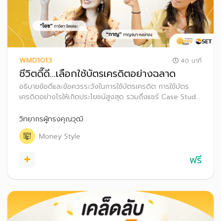
WMD1013
40 นาที
ชีวิตดี๊ดี…เลือกใช้บัตรเครดิตอย่างฉลาด
อธิบายข้อดีและข้อควรระวังในการใช้บัตรเครดิต การใช้บัตร
เครดิตอย่างไรให้เกิดประโยชน์สูงสุด รวมถึงแชร์ Case Study
ของคนเป็นหนี้บัตรเครดิต พร้อมทั้ง แนะนำการใช้บัตรเครดิต
เพื่อต่อยอดเงินออม
วิทยากรผู้ทรงคุณวุฒิ
Money Style
ฟรี