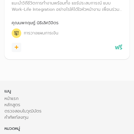
แนะนำวิถีชีวิตการทำงานพร้อมทั้ง แชร์ประสบการณ์ แบบ
Work-Life Integration อย่างไรให้ได้ใจหัวหน้างาน เพื่อนร่วม
งาน และลูกค้า พร้อมทั้งสอดแทรกเรื่องเกี่ยวกับการวางแผน
บริหารการเงิน โดยนำแนวคิด Work-Life Integration มาใช้
คุณนพกฤษฏ์ นิธิเลิศวิจิตร
บริหารจัดการด้านการเงินได้อย่างมั่นใจ
การวางแผนการเงิน
ฟรี
เมนู
หน้าแรก
หลักสูตร
ตรวจสอบใบวุฒิบัตร
คำศัพท์ลงทุน
หมวดหมู่