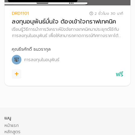
DRD1101
2 ชั่วโมง 30 นาที
ลงทุนอนุพันธ์มั่นใจ ต้องเข้าใจกราฟเทคนิค
เรียนรู้วิธีการนำการวิเคราะห์ปัจจัยทางเทคนิคมาประยุกต์ใช้กับ
การลงทุนในอนุพันธ์ เพื่อให้สามารถคาดการณ์ทิศทางราคาได้
อย่างแม่นยำมากยิ่งขึ้น
คุณธีรศักดิ์ ธนวรากุล
การลงทุนในอนุพันธ์
ฟรี
เมนู
หน้าแรก
หลักสูตร