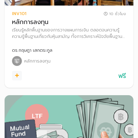
INV101
10 ชั่วโมง
หลักการลงทุน
เรียนรู้หลักพื้นฐานของการวางแผนการเงิน ตลอดจนความรู้
ความรู้พื้นฐานเกี่ยวกับหุ้นสามัญ ทั้งการวิเคราะห์ปัจจัยพื้นฐาน
และการวิเคราะห์งบการเงินบริษัทจดทะเบียน เพื่อค้นหาบริษัทที่มี
พื้นฐานดี น่าลงทุน
ดร.กฤษฎา เสกตระกูล
หลักการลงทุน
ฟรี