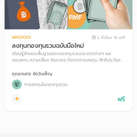
MFD1001
2 ชั่วโมง 14 นาที
ลงทุนกองทุนรวมฉบับมือใหม่
เรียนรู้ลักษณะพื้นฐานของกองทุนรวมประเภทต่างๆ ผล
ตอบแทน ความเสี่ยง ข้อควรระวังจากการลงทุน สิทธิประโยชน์
ทางภาษี ตลอดจนเทคนิคการเลือกกองทุนรวมให้เหมาะกับ
ตนเอง
คุณเกษตร ชัยวันเพ็ญ
การลงทุนในกองทุนรวม
ฟรี