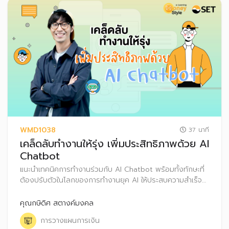
WMD1038
37 นาที
เคล็ดลับทำงานให้รุ่ง เพิ่มประสิทธิภาพด้วย AI
Chatbot
แนะนำเทคนิคการทำงานร่วมกับ AI Chatbot พร้อมทั้งทักษะที่
ต้องปรับตัวในโลกของการทำงานยุค AI ให้ประสบความสำเร็จ
รวมถึงเคล็ดลับการลงทุนแบบอัตโนมัติ (Dollar Cost
Averaging : DCA)
คุณกษิดิศ สตางค์มงคล
การวางแผนการเงิน