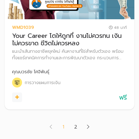
WMD1039
48 นาที
Your Career โตให้ถูกที่ งานไม่ควรทน เงิน
ไม่ควรขาด ชีวิตไม่ควรหลง
แนะนำเส้นทางอาชีพยุคใหม่ ค้นหางานที่ใช่สำหรับตัวเอง พร้อม
ทั้งแชร์เทคนิคการทำงานและการพัฒนาตัวเอง กระบวนการ
ตัดสินใจในการย้ายสายงานหรือเปลี่ยนงาน รวมถึงเคล็ดลับ
เรื่องการวางแผนภาษีและสิทธิประโยชน์ที่มนุษย์เงินควรรู้
คุณบวรชัย โศจิพันธุ์
การวางแผนการเงิน
ฟรี
(current)
1
2