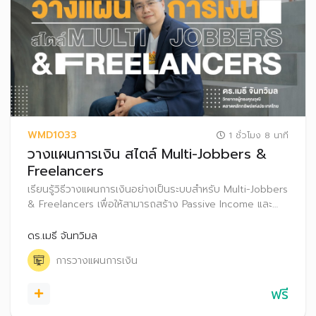
WMD1033
1 ชั่วโมง 8 นาที
วางแผนการเงิน สไตล์ Multi-Jobbers &
Freelancers
เรียนรู้วิธีวางแผนการเงินอย่างเป็นระบบสำหรับ Multi-Jobbers
& Freelancers เพื่อให้สามารถสร้าง Passive Income และ
ปกป้องความมั่งคั่งท่ามกลางความท้าทายจากความไม่แน่นอน
ของรายได้ และข้อจำกัดของสวัสดิการ เพื่อให้เกิดชีวิตอิสระ
ดร.เมธี จันทวิมล
งานโปรเงินปังได้
การวางแผนการเงิน
ฟรี