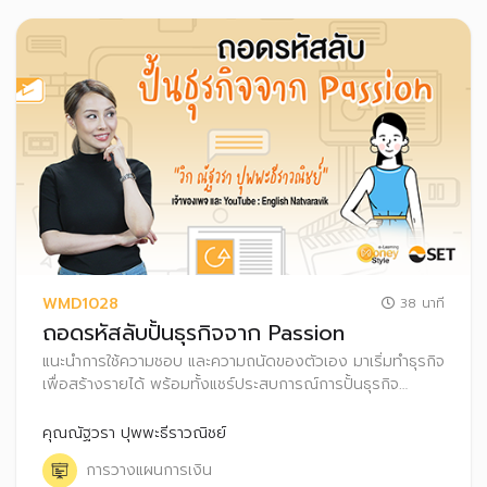
WMD1028
38 นาที
ถอดรหัสลับปั้นธุรกิจจาก Passion
แนะนำการใช้ความชอบ และความถนัดของตัวเอง มาเริ่มทำธุรกิจ
เพื่อสร้างรายได้ พร้อมทั้งแชร์ประสบการณ์การปั้นธุรกิจ
อย่างไรให้ประสบความสำเร็จ รวมถึงเทคนิคการบริหารจัดการ
เงินส่วนตัวและบริษัท
คุณณัฐวรา ปุพพะธีราวณิชย์
การวางแผนการเงิน