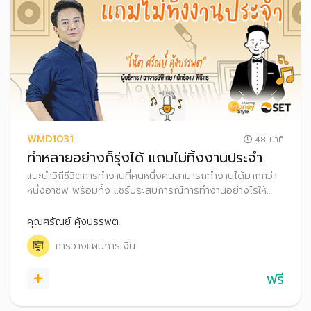
WMD1031
48 นาที
ทำหลายอย่างก็รุ่งได้ แถมไม่ทิ้งงานประจำ
แนะนำวิถีชีวิตการทำงานที่คนหนึ่งคนสามารถทำงานได้มากกว่า
หนึ่งอาชีพ พร้อมทั้ง แชร์ประสบการณ์การทำงานอย่างไรให้
ประสบความสำเร็จ รวมถึงสอดแทรกเทคนิควางแผนออมเงินใน
กรณีที่มีรายได้หลายทาง เพื่อที่ผู้ฟังสามารถวางแผนการเงินได้
คุณศรัณย์ คุ้งบรรพต
อย่างมั่นใจต่อไป
การวางแผนการเงิน
ฟรี