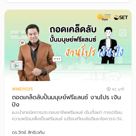
WMD1035
42 นาที
ถอดเคล็ดลับปั้นมนุษย์ฟรีแลนซ์ งานโปร เงิน
ปัง
แนะนำเทคนิคการประกอบอาชีพฟรีแลนซ์ เริ่มตั้งแต่ การเตรียม
ความพร้อมเพื่อเป็นฟรีแลนซ์ เปรียบเทียบข้อดีและข้อควรระวัง
พร้อมทั้งแชร์ประสบการณ์ในการเป็นฟรีแลนซ์อย่างไรให้ประสบ
ความสำเร็จ รวมถึงเทคนิคการบริหารจัดการเงินสำหรับอาชีพ
ดร.วิทย์ สิทธิเวคิน