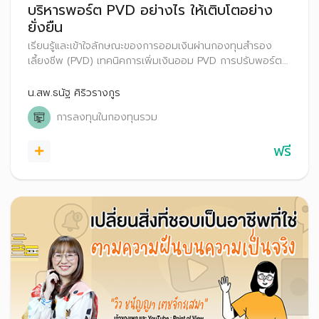
บริหารพอร์ต PVD อย่างไร ให้เติบโตอย่าง
ยั่งยืน
เรียนรู้และเข้าใจลักษณะของการออมเงินผ่านกองทุนสำรอง
เลี้ยงชีพ (PVD) เทคนิคการเพิ่มเงินออม PVD การปรับพอร์ต
การลงทุน PVD ทางเลือกบริหารเงินออม PVD กรณีเกษียณ
อายุหรือออกจากกองทุนสำรองเลี้ยงชีพ
น.สพ.ธนัฐ ศิริวรางกูร
การลงทุนในกองทุนรวม
ฟรี