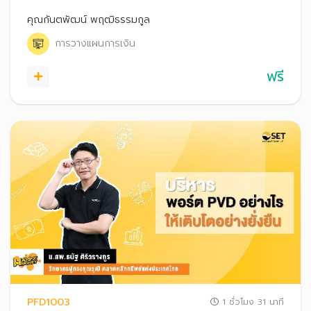
อุปกรณ์ และการสร้างรายได้จากการถ่ายรูปผ่านช่องทางต่าง ๆ
รวมถึงเทคนิคการบริหารการเงินสำหรับอาชีพฟรีแลนซ์
คุณกันตพัฒน์ พฤฒิธรรมกูล
การวางแผนการเงิน
ฟรี
PFD1003
1 ชั่วโมง 31 นาที