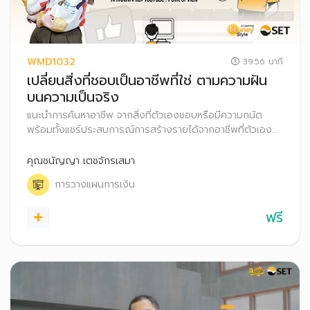
WMD1032
39:56 นาที
เปลี่ยนสิ่งที่ชอบเป็นอาชีพที่ใช่ ตามความฝัน
บนความเป็นจริง
แนะนำการค้นหาอาชีพ จากสิ่งที่ตัวเองชอบหรือมีความถนัด
พร้อมทั้งแชร์ประสบการณ์การสร้างรายได้จากอาชีพที่ตัวเอง
ชอบอย่างไรให้ประสบความสำเร็จ รวมถึงเทคนิคการวางแผน
การเงินอย่างไรให้ยั่งยืน
คุณชนัญญา เตชจักรเสมา
การวางแผนการเงิน
ฟรี