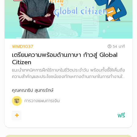
WMD1037
54 นาที
เตรียมความพร้อมด้านภาษา ก้าวสู่ Global
Citizen
แนะนำเทคนิคการฝึกใช้ภาษาในชีวิตประจำวัน พร้อมทั้งชี้ให้เห็นถึง
ความสำคัญและประโยชน์ของทักษะทางด้านภาษาในการทำงานให้
ประสบความสำเร็จ รวมถึงเคล็ดลับวางแผนการเงินเพื่อให้บรรลุ
เป้าหมายชีวิตในระยะต่าง ๆ
คุณคณาธิป สุนทรรักษ์
การวางแผนการเงิน
ฟรี