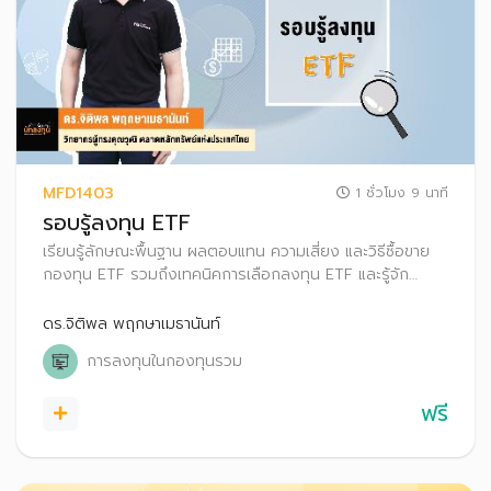
MFD1403
1 ชั่วโมง 9 นาที
รอบรู้ลงทุน ETF
เรียนรู้ลักษณะพื้นฐาน ผลตอบแทน ความเสี่ยง และวิธีซื้อขาย
กองทุน ETF รวมถึงเทคนิคการเลือกลงทุน ETF และรู้จัก
เครื่องมือที่ช่วยคัดกรอง เพื่อให้สามารถเลือกลงทุนในกองทุนที่
เหมาะสมกับตนเองได้
ดร.จิติพล พฤกษาเมธานันท์
การลงทุนในกองทุนรวม
ฟรี