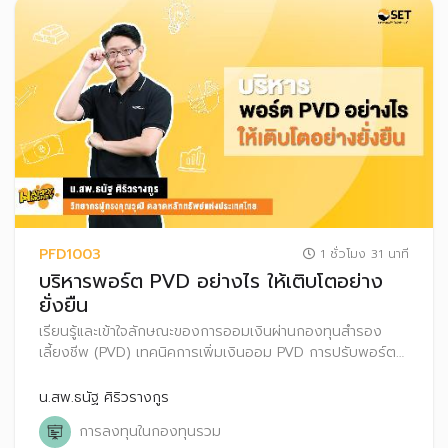
PFD1003
1 ชั่วโมง 31 นาที
บริหารพอร์ต PVD อย่างไร ให้เติบโตอย่าง
ยั่งยืน
เรียนรู้และเข้าใจลักษณะของการออมเงินผ่านกองทุนสำรอง
เลี้ยงชีพ (PVD) เทคนิคการเพิ่มเงินออม PVD การปรับพอร์ต
การลงทุน PVD ทางเลือกบริหารเงินออม PVD กรณีเกษียณ
อายุหรือออกจากกองทุนสำรองเลี้ยงชีพ
น.สพ.ธนัฐ ศิริวรางกูร
การลงทุนในกองทุนรวม