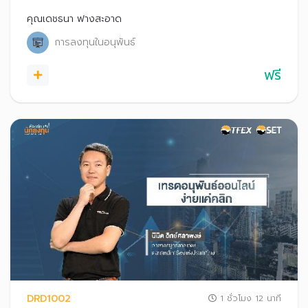
ป้องกันความเสี่ยงจากการลงทุน ทั้งในภาวะตลาดขาขึ้นและขา
ลง
คุณเดชธนา ฟางสะอาด
การลงทุนในอนุพันธ์
ฟรี
DRD1002
1 ชั่วโมง 12 นาที