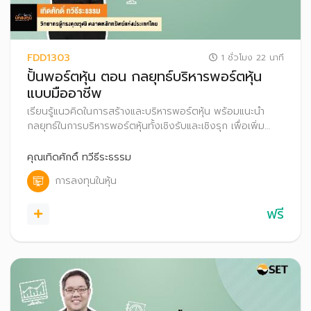
FDD1303
1 ชั่วโมง 22 นาที
ปั้นพอร์ตหุ้น ตอน กลยุทธ์บริหารพอร์ตหุ้น
แบบมืออาชีพ
เรียนรู้แนวคิดในการสร้างและบริหารพอร์ตหุ้น พร้อมแนะนำ
กลยุทธ์ในการบริหารพอร์ตหุ้นทั้งเชิงรับและเชิงรุก เพื่อเพิ่ม
โอกาสสร้างผลตอบแทน
คุณเทิดศักดิ์ ทวีธีระธรรม
การลงทุนในหุ้น
ฟรี