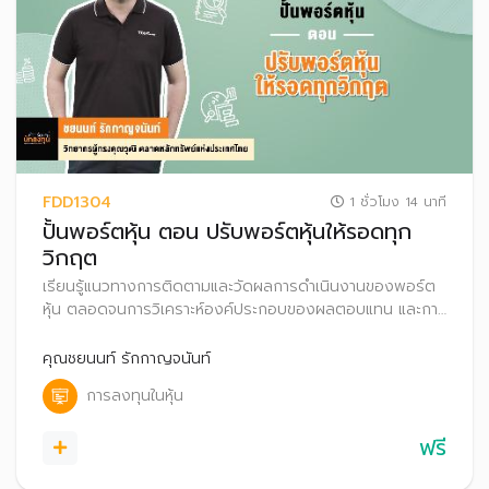
FDD1304
1 ชั่วโมง 14 นาที
ปั้นพอร์ตหุ้น ตอน ปรับพอร์ตหุ้นให้รอดทุก
วิกฤต
เรียนรู้แนวทางการติดตามและวัดผลการดำเนินงานของพอร์ต
หุ้น ตลอดจนการวิเคราะห์องค์ประกอบของผลตอบแทน และการ
ปรับพอร์ตหุ้นในสถานการณ์ต่าง ๆ
คุณชยนนท์ รักกาญจนันท์
การลงทุนในหุ้น
ฟรี