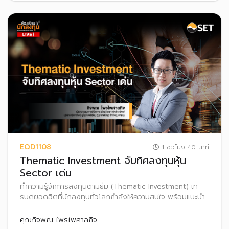
EQD1108
1 ชั่วโมง 40 นาที
Thematic Investment จับทิศลงทุนหุ้น
Sector เด่น
ทำความรู้จักการลงทุนตามธีม (Thematic Investment) เท
รนด์ยอดฮิตที่นักลงทุนทั่วโลกกำลังให้ความสนใจ พร้อมแนะนำ
เทคนิคเลือกธีมการลงทุนที่มีศักยภาพเติบโตในระยะยาว เพื่อ
เพิ่มโอกาสสร้างผลตอบแทนที่ดีในระยะยาว
คุณกิจพณ ไพรไพศาลกิจ