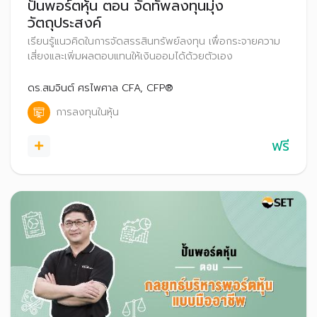
ปั้นพอร์ตหุ้น ตอน จัดทัพลงทุนมุ่ง
วัตถุประสงค์
เรียนรู้แนวคิดในการจัดสรรสินทรัพย์ลงทุน เพื่อกระจายความ
เสี่ยงและเพิ่มผลตอบแทนให้เงินออมได้ด้วยตัวเอง
ดร.สมจินต์ ศรไพศาล CFA, CFP®
การลงทุนในหุ้น
ฟรี