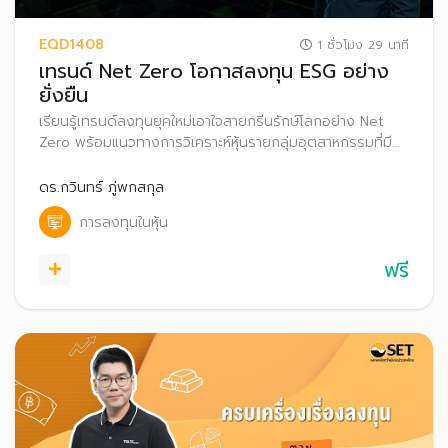
EQD1408
1 ชั่วโมง 29 นาที
เทรนด์ Net Zero โอกาสลงทุน ESG อย่าง
ยั่งยืน
เรียนรู้เทรนด์ลงทุนยุคใหม่เอาใจสายกรีนรักษ์โลกอย่าง Net
Zero พร้อมแนวทางการวิเคราะห์หุ้นรายกลุ่มอุตสาหกรรมที่มี
โอกาสเติบโตตามเทรนด์นี้ผ่านกรณีศึกษา เพื่อเพิ่มโอกาสสร้าง
ผลตอบแทนที่ดีในระยะยาวอย่างยั่งยืน
ดร.กวินทร์ ภู่พกสกุล
การลงทุนในหุ้น
ฟรี