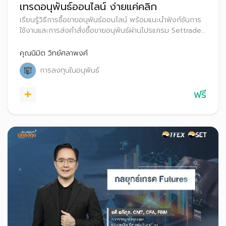
เทรดอนุพันธ์ออนไลน์ ง่ายแค่คลิก
เรียนรู้วิธีการซื้อขายอนุพันธ์ออนไลน์ พร้อมแนะนำฟังก์ชันการ
ใช้งานและการส่งคำสั่งซื้อขายอนุพันธ์ผ่านโปรแกรม Settrade
Streaming
คุณนิมิต วิทย์ศลาพงศ์
การลงทุนในอนุพันธ์
ฟรี