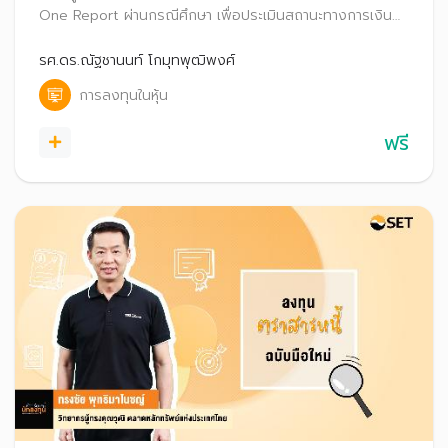
One Report ผ่านกรณีศึกษา เพื่อประเมินสถานะทางการเงิน
ของธุรกิจและเพิ่มโอกาสค้นหาหุ้นพื้นฐานดีน่าลงทุน
รศ.ดร.ณัฐชานนท์ โกมุทพุฒิพงศ์
การลงทุนในหุ้น
ฟรี