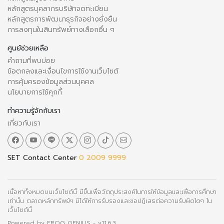
หลักสูตรบุคลากรบริษัทจดทะเบียน
หลักสูตรการพัฒนาธุรกิจอย่างยั่งยืน
การลงทุนในสินทรัพย์ทางเลือกอื่น ๆ
ศูนย์ช่วยเหลือ
คำถามที่พบบ่อย
ข้อตกลงและเงื่อนไขการใช้งานเว็บไซต์
การคุ้มครองข้อมูลส่วนบุคคล
นโยบายการใช้คุกกี้
ทำความรู้จักกับเรา
เกี่ยวกับเรา
SET Contact Center
0 2009 9999
เนื้อหาทั้งหมดบนเว็บไซต์นี้ มีขึ้นเพื่อวัตถุประสงค์ในการให้ข้อมูลและเพื่อการศึกษา
เท่านั้น ตลาดหลักทรัพย์ฯ มิได้ให้การรับรองและขอปฏิเสธต่อความรับผิดใดๆ ใน
เว็บไซต์นี้
Powered by
FROG GENIUS
- v11.6.3