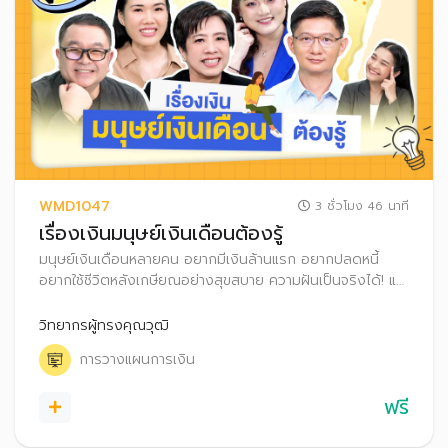
WMD1047
3 ชั่วโมง 46 นาที
เรื่องเงินมนุษย์เงินเดือนต้องรู้
มนุษย์เงินเดือนหลายคน อยากมีเงินล้านแรก อยากปลดหนี้
อยากใช้ชีวิตหลังเกษียณอย่างสุขสบาย ความฝันเป็นจริงได้! แค่
รู้จักวางแผนการเงินอย่างเป็นระบบ ทั้งเก็บเงิน เงินลงทุน และ
เลือกใช้สิทธิลดหย่อนภาษี พร้อมพัฒนาทักษะการเงินของตัว
วิทยากรผู้ทรงคุณวุฒิ
เองไปด้วย
การวางแผนการเงิน
ฟรี