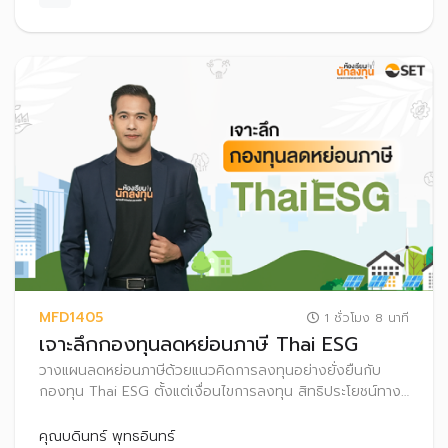
MFD1405
1 ชั่วโมง 8 นาที
เจาะลึกกองทุนลดหย่อนภาษี Thai ESG
วางแผนลดหย่อนภาษีด้วยแนวคิดการลงทุนอย่างยั่งยืนกับ
กองทุน Thai ESG ตั้งแต่เงื่อนไขการลงทุน สิทธิประโยชน์ทาง
ภาษี และนโยบายการลงทุนของกองทุน Thai ESG เพื่อเพิ่ม
โอกาสได้รับผลตอบแทนที่ดีอย่างยั่งยืนในระยะยาว
คุณบดินทร์ พุทธอินทร์