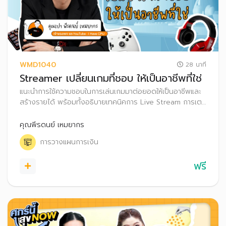
WMD1040
28 นาที
Streamer เปลี่ยนเกมที่ชอบ ให้เป็นอาชีพที่ใช่
แนะนำการใช้ความชอบในการเล่นเกมมาต่อยอดให้เป็นอาชีพและ
สร้างรายได้ พร้อมทั้งอธิบายเทคนิคการ Live Stream การเตรี
ยมอุปกรณ์ และการสร้างรายได้จากการเป็น Streamer ผ่าน
ช่องทางต่าง ๆ รวมถึงเทคนิคการวางแผนภาษีสำหรับฟรีแลนซ์
คุณพีรดนย์ เหมยากร
ที่เป็น Streamer
การวางแผนการเงิน
ฟรี