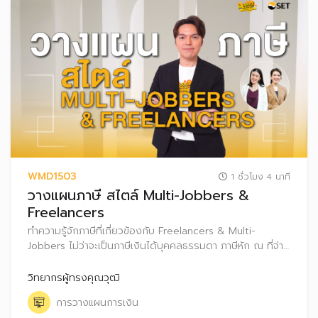
WMD1503
1 ชั่วโมง 4 นาที
วางแผนภาษี สไตล์ Multi-Jobbers &
Freelancers
ทำความรู้จักภาษีที่เกี่ยวข้องกับ Freelancers & Multi-
Jobbers ไม่ว่าจะเป็นภาษีเงินได้บุคคลธรรมดา ภาษีหัก ณ ที่จ่าย
และภาษีมูลค่าเพิ่ม (VAT) พร้อมแนวทางการวางแผนภาษีให้ถูก
ต้องและเหมาะสม สร้างความมั่งคั่งและมั่นคงให้กับชีวิตในระยะ
วิทยากรผู้ทรงคุณวุฒิ
ยาว
การวางแผนการเงิน