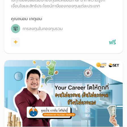
ไขทุกข้อสงสัยเรื่องกองทุนลดหย่อนภาษี! มาทำความรู้จัก
เงื่อนไขและสิทธิประโยชน์ภาษีของกองทุนแต่ละประเภท
คุณถนอม เกตุเอม
การลงทุนในกองทุนรวม
ฟรี