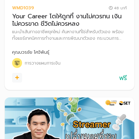
WMD1039
48 นาที
Your Career โตให้ถูกที่ งานไม่ควรทน เงิน
ไม่ควรขาด ชีวิตไม่ควรหลง
แนะนำเส้นทางอาชีพยุคใหม่ ค้นหางานที่ใช่สำหรับตัวเอง พร้อม
ทั้งแชร์เทคนิคการทำงานและการพัฒนาตัวเอง กระบวนการ
ตัดสินใจในการย้ายสายงานหรือเปลี่ยนงาน รวมถึงเคล็ดลับ
เรื่องการวางแผนภาษีและสิทธิประโยชน์ที่มนุษย์เงินควรรู้
คุณบวรชัย โศจิพันธุ์
การวางแผนการเงิน
ฟรี