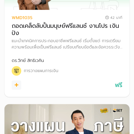
WMD1035
42 นาที
ถอดเคล็ดลับปั้นมนุษย์ฟรีแลนซ์ งานโปร เงิน
ปัง
แนะนำเทคนิคการประกอบอาชีพฟรีแลนซ์ เริ่มตั้งแต่ การเตรียม
ความพร้อมเพื่อเป็นฟรีแลนซ์ เปรียบเทียบข้อดีและข้อควรระวัง
พร้อมทั้งแชร์ประสบการณ์ในการเป็นฟรีแลนซ์อย่างไรให้ประสบ
ความสำเร็จ รวมถึงเทคนิคการบริหารจัดการเงินสำหรับอาชีพ
ดร.วิทย์ สิทธิเวคิน
ฟรีแลนซ์
การวางแผนการเงิน
ฟรี