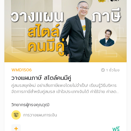
WMD1506
1 ชั่วโมง
วางแผนภาษี สไตล์คนมีคู่
คู่สมรสยุคใหม่ อย่าเสียภาษีแพงโดยไม่จำเป็น! เรียนรู้วิธีบริหาร
จัดการภาษีสำหรับคู่สมรส เข้าใจประเภทเงินได้ ค่าใช้จ่าย ค่าลด
หย่อน สิทธิประโยชน์ทางภาษี และเทคนิคการเลือกยื่นภาษีอย่าง
ชาญฉลาด เพื่อลดภาระภาษี พร้อมเพิ่มเงินออมให้ครอบครัว
วิทยากรผู้ทรงคุณวุฒิ
การวางแผนการเงิน
ฟรี