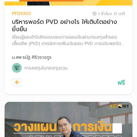
PFD1003
1 ชั่วโมง 31 นาที
บริหารพอร์ต PVD อย่างไร ให้เติบโตอย่าง
ยั่งยืน
เรียนรู้และเข้าใจลักษณะของการออมเงินผ่านกองทุนสำรอง
เลี้ยงชีพ (PVD) เทคนิคการเพิ่มเงินออม PVD การปรับพอร์ต
การลงทุน PVD ทางเลือกบริหารเงินออม PVD กรณีเกษียณ
อายุหรือออกจากกองทุนสำรองเลี้ยงชีพ
น.สพ.ธนัฐ ศิริวรางกูร
การลงทุนในกองทุนรวม
ฟรี