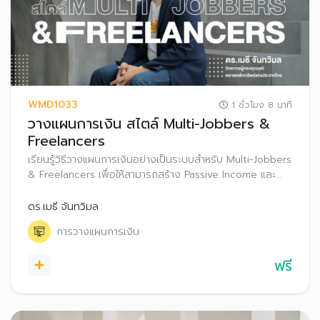
WMD1033
1 ชั่วโมง 8 นาที
วางแผนการเงิน สไตล์ Multi-Jobbers &
Freelancers
เรียนรู้วิธีวางแผนการเงินอย่างเป็นระบบสำหรับ Multi-Jobbers
& Freelancers เพื่อให้สามารถสร้าง Passive Income และ
ปกป้องความมั่งคั่งท่ามกลางความท้าทายจากความไม่แน่นอน
ของรายได้ และข้อจำกัดของสวัสดิการ เพื่อให้เกิดชีวิตอิสระ
ดร.เมธี จันทวิมล
งานโปรเงินปังได้
การวางแผนการเงิน
ฟรี