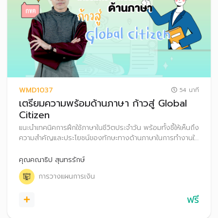
WMD1037
54 นาที
เตรียมความพร้อมด้านภาษา ก้าวสู่ Global
Citizen
แนะนำเทคนิคการฝึกใช้ภาษาในชีวิตประจำวัน พร้อมทั้งชี้ให้เห็นถึง
ความสำคัญและประโยชน์ของทักษะทางด้านภาษาในการทำงานให้
ประสบความสำเร็จ รวมถึงเคล็ดลับวางแผนการเงินเพื่อให้บรรลุ
เป้าหมายชีวิตในระยะต่าง ๆ
คุณคณาธิป สุนทรรักษ์
การวางแผนการเงิน
ฟรี