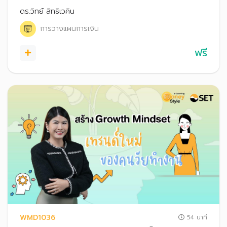
ความสำเร็จ รวมถึงเทคนิคการบริหารจัดการเงินสำหรับอาชีพ
ดร.วิทย์ สิทธิเวคิน
ฟรีแลนซ์
การวางแผนการเงิน
ฟรี
WMD1036
54 นาที