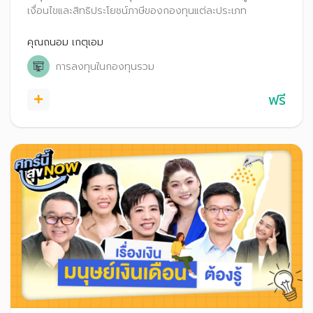
เงื่อนไขและสิทธิประโยชน์ภาษีของกองทุนแต่ละประเภท
คุณถนอม เกตุเอม
การลงทุนในกองทุนรวม
ฟรี