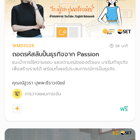
WMD1028
38 นาที
ถอดรหัสลับปั้นธุรกิจจาก Passion
แนะนำการใช้ความชอบ และความถนัดของตัวเอง มาเริ่มทำธุรกิจ
เพื่อสร้างรายได้ พร้อมทั้งแชร์ประสบการณ์การปั้นธุรกิจ
อย่างไรให้ประสบความสำเร็จ รวมถึงเทคนิคการบริหารจัดการ
เงินส่วนตัวและบริษัท
คุณณัฐวรา ปุพพะธีราวณิชย์
การวางแผนการเงิน
ฟรี