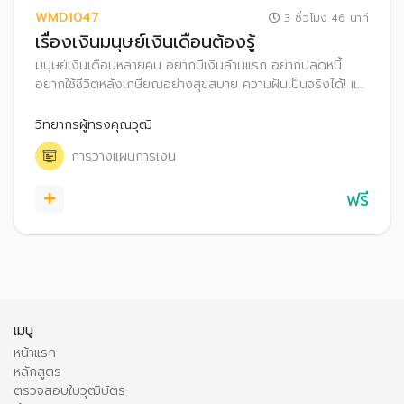
WMD1047
3 ชั่วโมง 46 นาที
เรื่องเงินมนุษย์เงินเดือนต้องรู้
มนุษย์เงินเดือนหลายคน อยากมีเงินล้านแรก อยากปลดหนี้
อยากใช้ชีวิตหลังเกษียณอย่างสุขสบาย ความฝันเป็นจริงได้! แค่
รู้จักวางแผนการเงินอย่างเป็นระบบ ทั้งเก็บเงิน เงินลงทุน และ
เลือกใช้สิทธิลดหย่อนภาษี พร้อมพัฒนาทักษะการเงินของตัว
วิทยากรผู้ทรงคุณวุฒิ
เองไปด้วย
การวางแผนการเงิน
ฟรี
เมนู
หน้าแรก
หลักสูตร
ตรวจสอบใบวุฒิบัตร