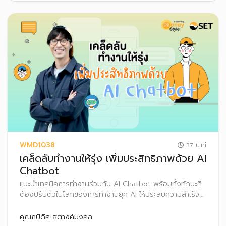
WMD1038
37 นาที
เคล็ดลับทำงานให้รุ่ง เพิ่มประสิทธิภาพด้วย AI
Chatbot
แนะนำเทคนิคการทำงานร่วมกับ AI Chatbot พร้อมทั้งทักษะที่
ต้องปรับตัวในโลกของการทำงานยุค AI ให้ประสบความสำเร็จ
รวมถึงเคล็ดลับการลงทุนแบบอัตโนมัติ (Dollar Cost
Averaging : DCA)
คุณกษิดิศ สตางค์มงคล