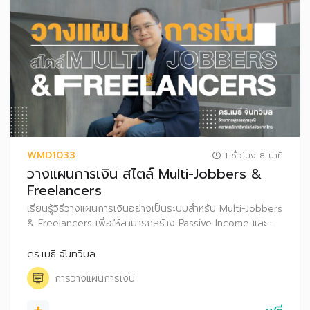
WMD1033
1 ชั่วโมง 8 นาที
วางแผนการเงิน สไตล์ Multi-Jobbers &
Freelancers
เรียนรู้วิธีวางแผนการเงินอย่างเป็นระบบสำหรับ Multi-Jobbers
& Freelancers เพื่อให้สามารถสร้าง Passive Income และ
ปกป้องความมั่งคั่งท่ามกลางความท้าทายจากความไม่แน่นอน
ของรายได้ และข้อจำกัดของสวัสดิการ เพื่อให้เกิดชีวิตอิสระ
ดร.เมธี จันทวิมล
งานโปรเงินปังได้
การวางแผนการเงิน