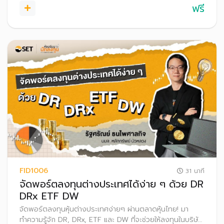
ฟรี
FID1006
31 นาที
จัดพอร์ตลงทุนต่างประเทศได้ง่าย ๆ ด้วย DR
DRx ETF DW
จัดพอร์ตลงทุนหุ้นต่างประเทศง่ายๆ ผ่านตลาดหุ้นไทย! มา
ทำความรู้จัก DR, DRx, ETF และ DW ที่จะช่วยให้ลงทุนในบริษัท