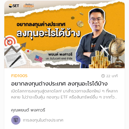
FID1005
22 นาที
อยากลงทุนต่างประเทศ ลงทุนอะไรได้บ้าง
เปิดโลกการลงทุนสู่ตลาดโลก! มาสำรวจทางเลือกใหม่ ๆ ที่หลาก
หลาย ไม่ว่าจะเป็นหุ้น กองทุน ETF หรือสินทรัพย์อื่น ๆ จากทั่ว
โลก พร้อมเรียนรู้ข้อดี-ข้อเสียของแต่ละทางเลือก เพื่อสร้าง
พอร์ตลงทุนที่แข็งแกร่งและหลากหลาย พร้อมรับมือกับทุกความ
คุณพยนต์ พงศาวรี
ท้าทายในตลาดโลก
การลงทุนในต่างประเทศ