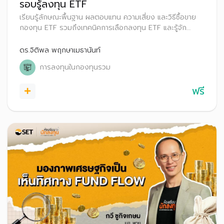
รอบรู้ลงทุน ETF
เรียนรู้ลักษณะพื้นฐาน ผลตอบแทน ความเสี่ยง และวิธีซื้อขาย
กองทุน ETF รวมถึงเทคนิคการเลือกลงทุน ETF และรู้จัก
เครื่องมือที่ช่วยคัดกรอง เพื่อให้สามารถเลือกลงทุนในกองทุนที่
เหมาะสมกับตนเองได้
ดร.จิติพล พฤกษาเมธานันท์
การลงทุนในกองทุนรวม
ฟรี