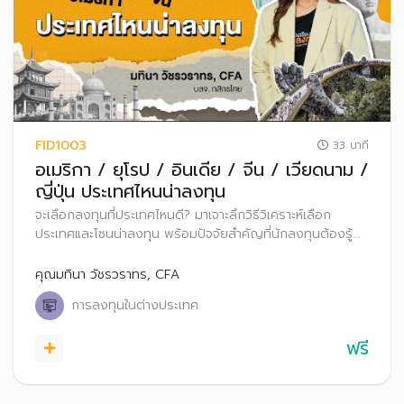
FID1003
33 นาที
อเมริกา / ยุโรป / อินเดีย / จีน / เวียดนาม /
ญี่ปุ่น ประเทศไหนน่าลงทุน
จะเลือกลงทุนที่ประเทศไหนดี? มาเจาะลึกวิธีวิเคราะห์เลือก
ประเทศและโซนน่าลงทุน พร้อมปัจจัยสำคัญที่นักลงทุนต้องรู้
ก่อนก้าวสู่ตลาดทุนทั่วโลกอย่างมั่นใจ ไม่ว่าจะเป็น สหรัฐอเมริกา
ยุโรป จีน อินเดีย เวียดนาม หรือญี่ปุ่น
คุณมทินา วัชรวราทร, CFA
การลงทุนในต่างประเทศ
ฟรี