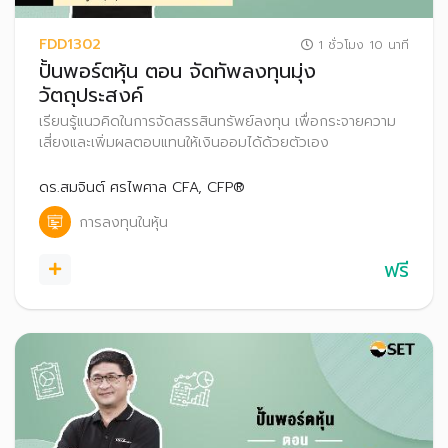
FDD1302
1 ชั่วโมง 10 นาที
ปั้นพอร์ตหุ้น ตอน จัดทัพลงทุนมุ่ง
วัตถุประสงค์
เรียนรู้แนวคิดในการจัดสรรสินทรัพย์ลงทุน เพื่อกระจายความ
เสี่ยงและเพิ่มผลตอบแทนให้เงินออมได้ด้วยตัวเอง
ดร.สมจินต์ ศรไพศาล CFA, CFP®
การลงทุนในหุ้น
ฟรี