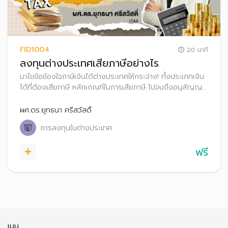
FID1004
20 นาที
ลงทุนต่างประเทศเสียภาษีอย่างไร
มาไขข้อข้องใจภาษีเงินได้ต่างประเทศให้กระจ่าง! ทั้งประเภทเงิน
ได้ที่ต้องเสียภาษี หลักเกณฑ์ในการเสียภาษี ไปจนถึงอนุสัญญา
ภาษีซ้ำซ้อน และวิธีการยื่นภาษีเงินได้จากต่างประเทศอย่างถูก
ต้อง จะได้ลงทุนได้อย่างมั่นใจ ไม่ต้องกังวลเรื่องภาษีอีกต่อไป
ผศ.ดร.ยุทธนา ศรีสวัสดิ์
การลงทุนในต่างประเทศ
ฟรี
เมนู